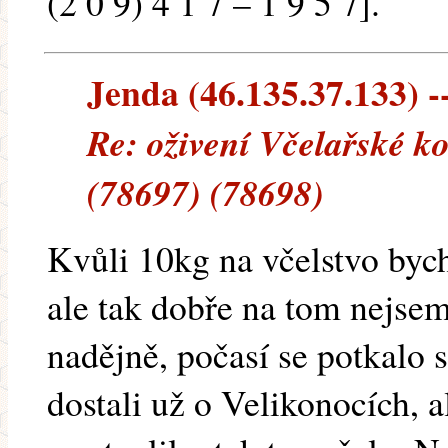
(2 0 9) 4 1 7 – 1 9 5 7].
Jenda (46.135.37.133) --
Re: oživení Včelařské k
(78697) (78698)
Kvůli 10kg na včelstvo byc
ale tak dobře na tom nejsem
nadějně, počasí se potkalo 
dostali už o Velikonocích, a