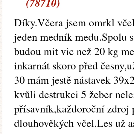
(78710)
Díky.Včera jsem omrkl včel
jeden medník medu.Spolu 
budou mit vic než 20 kg m
inkarnát skoro před česny,u
30 mám jestě nástavek 39x
kvůli destrukci 5 žeber nele
přísavník,každoroční zdroj 
dlouhověkých včel.Les už a