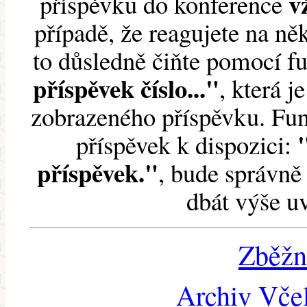
v
příspěvku do konference
případě, že reagujete na něk
to důsledně čiňte pomocí 
příspěvek číslo..."
, která j
zobrazeného příspěvku. Fun
příspěvek k dispozici:
příspěvek."
, bude správně 
dbát výše u
Zběžn
Archiv Včel