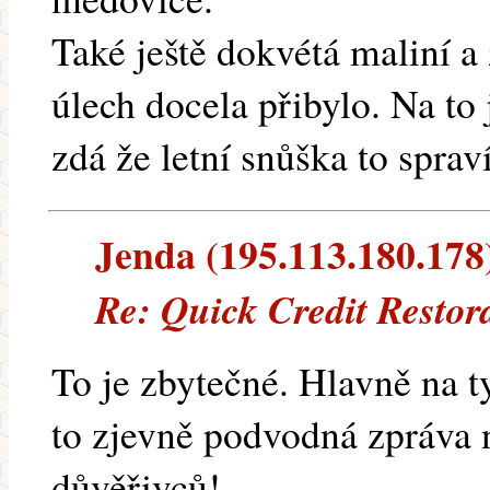
Také ještě dokvétá maliní a 
úlech docela přibylo. Na to
zdá že letní snůška to spraví
Jenda (195.113.180.178) 
Re: Quick Credit Restor
To je zbytečné. Hlavně na ty
to zjevně podvodná zpráva 
důvěřivců!