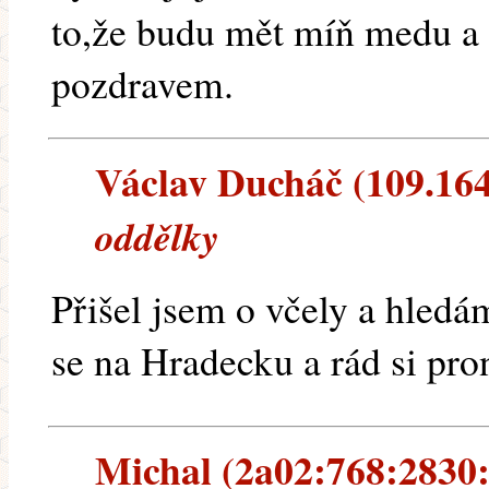
to,že budu mět míň medu a 
pozdravem.
Václav Ducháč (109.164.
oddělky
Přišel jsem o včely a hled
se na Hradecku a rád si pr
Michal (2a02:768:2830: