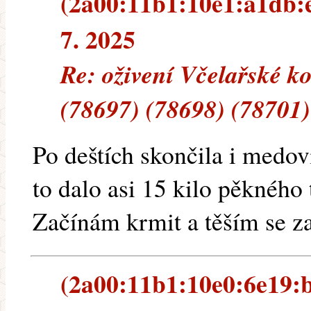
(2a00:11b1:10e1:a1db:e
7. 2025
Re: oživení Včelařské k
(78697) (78698) (78701)
Po deštích skončila i medov
to dalo asi 15 kilo pěkného
Začínám krmit a těším se za
(2a00:11b1:10e0:6e19:b