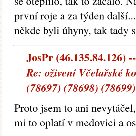
se oteplilo, tak to začalo. 
první roje a za týden další..
někde byli úhyny, tak tady s
JosPr (46.135.84.126) --
Re: oživení Včelařské k
(78697) (78698) (78699)
Proto jsem to ani nevytáčel,
mi to oplatí v medovici a os