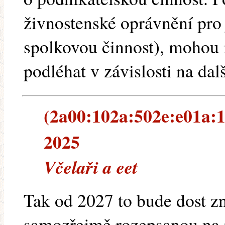
živnostenské oprávnění pro 
spolkovou činnost), mohou
podléhat v závislosti na da
(2a00:102a:502e:e01a:1:
2025
Včelaři a eet
Tak od 2027 to bude dost zn
samozřejmě rozepsanou na r