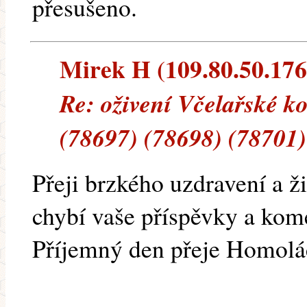
přesušeno.
Mirek H (109.80.50.176)
Re: oživení Včelařské k
(78697) (78698) (78701)
Přeji brzkého uzdravení a 
chybí vaše příspěvky a kome
Příjemný den přeje Homolá