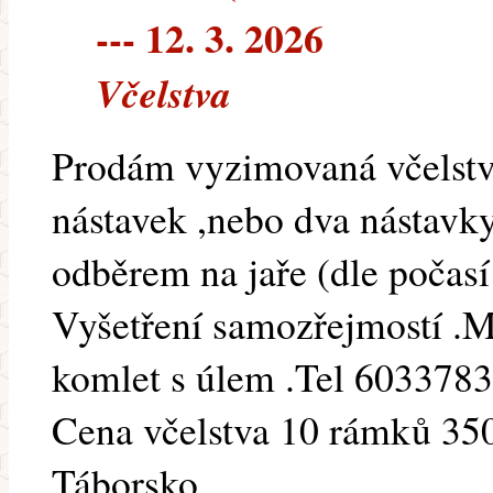
--- 12. 3. 2026
Včelstva
Prodám vyzimovaná včelstv
nástavek ,nebo dva nástavk
odběrem na jaře (dle počasí
Vyšetření samozřejmostí .M
komlet s úlem .Tel 603378
Cena včelstva 10 rámků 35
Táborsko