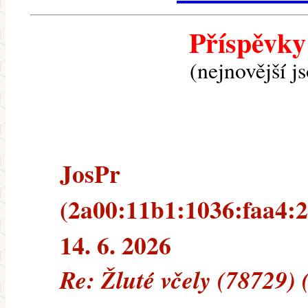
Příspěvky
(nejnovější j
JosPr
(2a00:11b1:1036:faa4:2
14. 6. 2026
Re: Žluté včely (78729) 