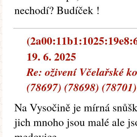
nechodí? Budíček !
(2a00:11b1:1025:19e8:6
19. 6. 2025
Re: oživení Včelařské k
(78697) (78698) (78701)
Na Vysočině je mírná snůšk
jich mnoho jsou malé ale j
medovice.