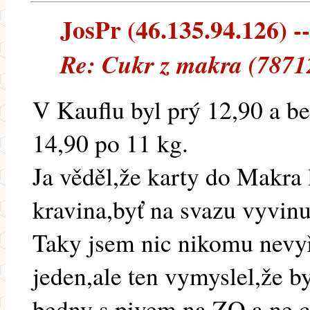
JosPr (46.135.94.126) --
Re: Cukr z makra (7871
V Kauflu byl prý 12,90 a be
14,90 po 11 kg.
Ja věděl,že karty do Makra
kravina,byť na svazu vyvinu
Taky jsem nic nikomu nevyř
jeden,ale ten vymyslel,že by
bedny s pivem na ZO a ne c