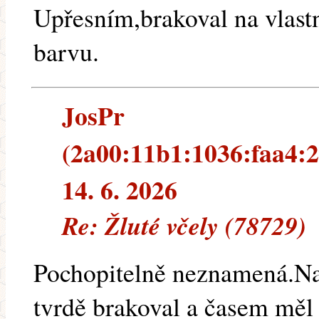
Upřesním,brakoval na vlastn
barvu.
JosPr
(2a00:11b1:1036:faa4:2
14. 6. 2026
Re: Žluté včely (78729)
Pochopitelně neznamená.Nao
tvrdě brakoval a časem měl