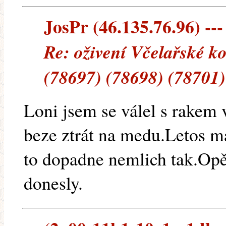
JosPr (46.135.76.96) ---
Re: oživení Včelařské k
(78697) (78698) (78701)
Loni jsem se válel s rakem
beze ztrát na medu.Letos m
to dopadne nemlich tak.Opě
donesly.