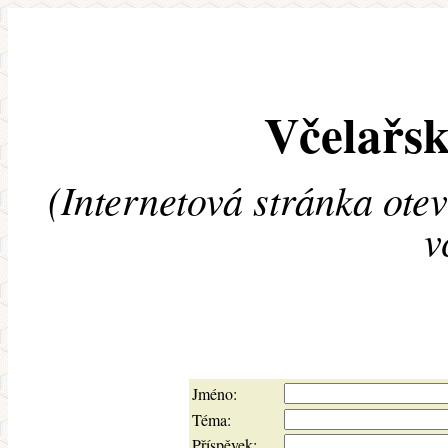
Včelařsk
(Internetová stránka ote
v
Jméno:
Téma:
Příspěvek: