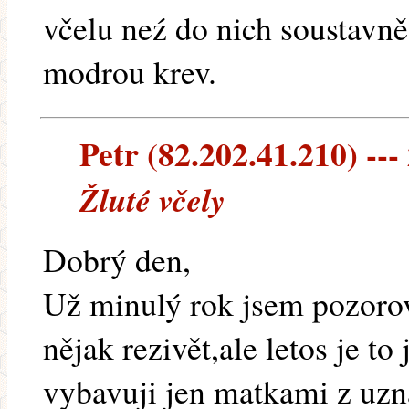
včelu neź do nich soustavn
modrou krev.
Petr (82.202.41.210) ---
Žluté včely
Dobrý den,
Už minulý rok jsem pozorov
nějak rezivět,ale letos je t
vybavuji jen matkami z uz