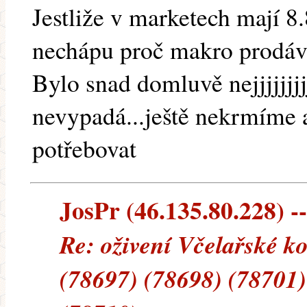
Jestliže v marketech mají 8
nechápu proč makro prodává
Bylo snad domluvě nejjjjjjjj
nevypadá...ještě nekrmíme 
potřebovat
JosPr (46.135.80.228) --
Re: oživení Včelařské k
(78697) (78698) (78701)