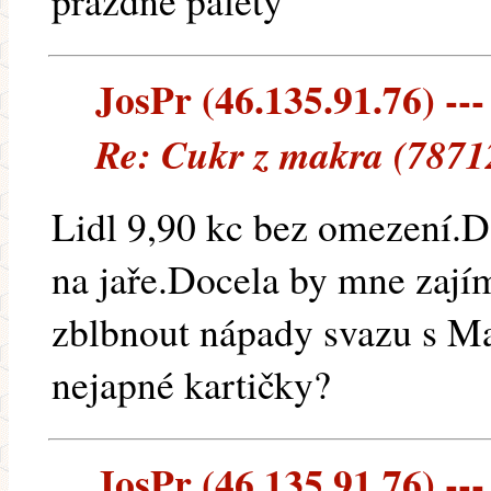
prázdné palety
JosPr (46.135.91.76) ---
Re: Cukr z makra (7871
Lidl 9,90 kc bez omezení.D
na jaře.Docela by mne zajím
zblbnout nápady svazu s Ma
nejapné kartičky?
JosPr (46.135.91.76) ---