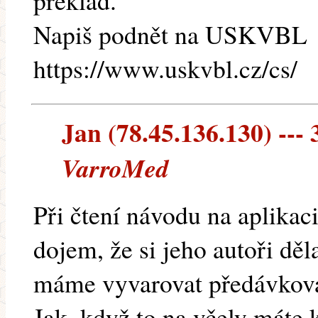
překlad.
Napiš podnět na USKVBL
https://www.uskvbl.cz/cs/
Jan (78.45.136.130) --- 
VarroMed
Při čtení návodu na aplika
dojem, že si jeho autoři děla
máme vyvarovat předávkován
Jak, když to na včely máte 