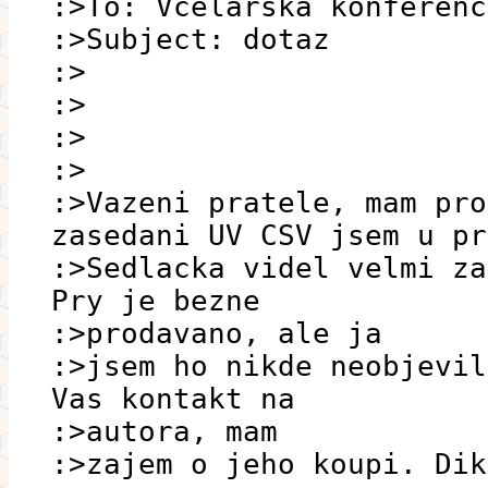
:>To: Vcelarska konferenc
:>Subject: dotaz
:>
:>
:>
:>
:>Vazeni pratele, mam pro
zasedani UV CSV jsem u pr
:>Sedlacka videl velmi za
Pry je bezne
:>prodavano, ale ja
:>jsem ho nikde neobjevil
Vas kontakt na
:>autora, mam
:>zajem o jeho koupi. Dik