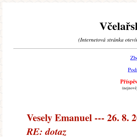
Včelařs
(Internetová stránka oteví
Zb
Pod
Příspě
(nejnově
Vesely Emanuel --- 26. 8. 
RE: dotaz