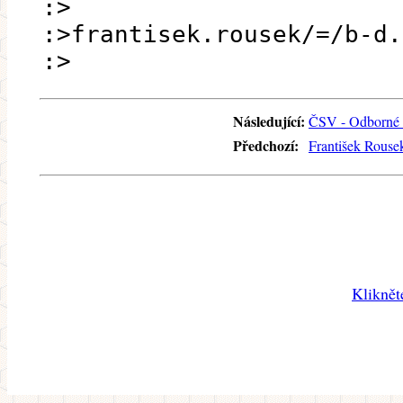
:>
:>frantisek.rousek/=/b-d.
:>
Následující:
ČSV - Odborné 
Předchozí:
František Rousek
Kliknět