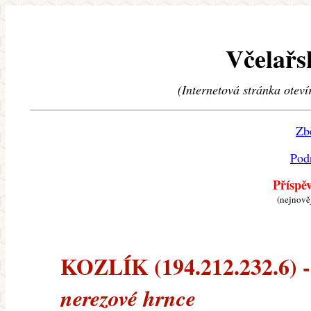
Včelařs
(Internetová stránka oteví
Zb
Pod
Příspě
(nejnově
KOZLÍK (194.212.232.6) --
nerezové hrnce