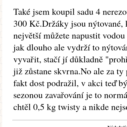
Také jsem koupil sadu 4 nerezo
300 Kč.Držáky jsou nýtované, k
největší můžete napustit vodo
jak dlouho ale vydrží to nýtov
vyvařit, stačí jí důkladně "pro
již zůstane skvrna.No ale za ty 
fakt dost podražil, v akci teď b
sezonou zavařování je to normá
chtěl 0,5 kg twisty a nikde nejs