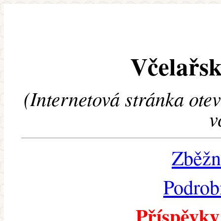
Včelařsk
(Internetová stránka ote
v
Zběžn
Podrob
Příspěvky