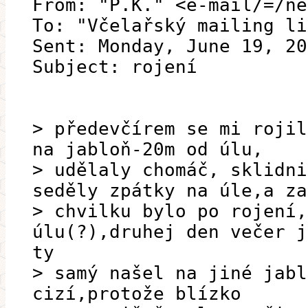
From: "P.K." <e-mail/=/ne
To: "Včelařský mailing li
Sent: Monday, June 19, 20
Subject: rojení
> předevčírem se mi rojil
na jabloň-20m od úlu,
> udělaly chomáč, sklidni
seděly zpátky na úle,a za
> chvilku bylo po rojení,
úlu(?),druhej den večer j
ty
> samý našel na jiné jabl
cizí,protože blízko