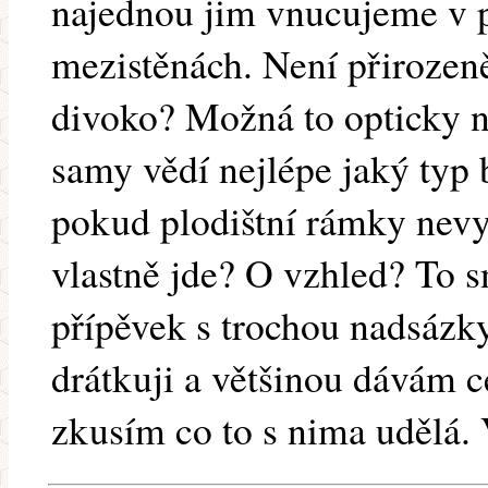
najednou jim vnucujeme v pl
mezistěnách. Není přirozeněj
divoko? Možná to opticky n
samy vědí nejlépe jaký typ 
pokud plodištní rámky nevyt
vlastně jde? O vzhled? To s
přípěvek s trochou nadsázky
drátkuji a většinou dávám c
zkusím co to s nima udělá.