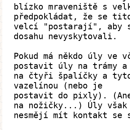
blízko mraveniště s vel
předpokládat, že se tit
velcí "postarají", aby 
dosahu nevyskytovali.
Pokud má někdo úly ve v
postavit úly na trámy a
na čtyři špalíčky a tyt
vazelínou (nebo je
postavit do pixly). (An
na nožičky...) Úly však
nesmějí mít kontakt se 