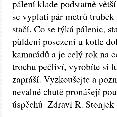
pálení klade podstatně větš
se vyplatí pár metrů trubek
stačí. Co se týká pálenic, st
půldení posezení u kotle do
kamarádů a je celý rok na 
trochu pečliví, vyrobíte si l
zapráší. Vyzkoušejte a poz
nevalné chutě pronášejí pou
úspěchů. Zdraví R. Stonjek