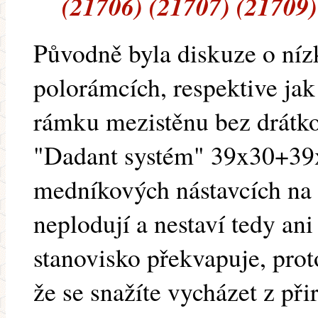
(21706) (21707) (21709)
Původně byla diskuze o ní
polorámcích, respektive jak
rámku mezistěnu bez drátk
"Dadant systém" 39x30+39x
medníkových nástavcích na 
neplodují a nestaví tedy an
stanovisko překvapuje, proto
že se snažíte vycházet z při