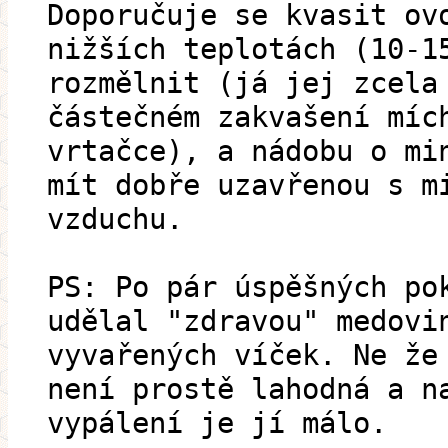
Doporučuje se kvasit ov
nižších teplotách (10-1
rozmělnit (já jej zcela
částečném zakvašení míc
vrtačce), a nádobu o mi
mít dobře uzavřenou s m
vzduchu.
PS: Po pár úspěšných po
udělal "zdravou" medovi
vyvařených víček. Ne že
není prostě lahodná a n
vypálení je jí málo.