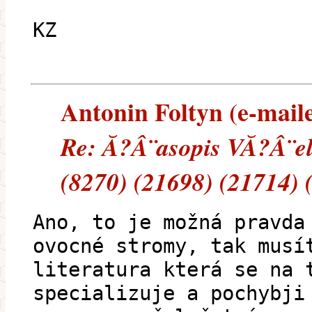
KZ
Antonin Foltyn (e-maile
Re: Ă?Â¨asopis VĂ?Â¨e
(8270) (21698) (21714) 
Ano, to je možná pravda
ovocné stromy, tak musí
literatura která se na 
specializuje a pochybji