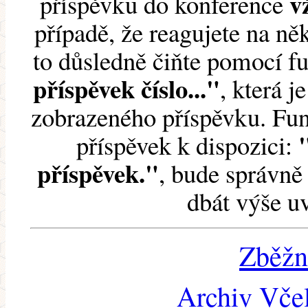
v
příspěvku do konference
případě, že reagujete na něk
to důsledně čiňte pomocí 
příspěvek číslo..."
, která j
zobrazeného příspěvku. Fun
příspěvek k dispozici:
příspěvek."
, bude správně 
dbát výše u
Zběžn
Archiv Včel