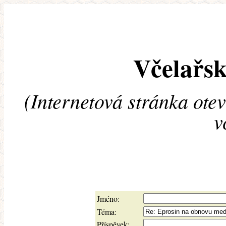
Včelařsk
(Internetová stránka ote
v
Jméno:
Téma:
Příspěvek: