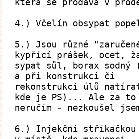
která se prodává v prod
4.) Včelín obsypat pope
5.) Jsou různé "zaručen
kypřící prášek, ocet, ž
sypat sůl, borax sodný 
a při konstrukci či
rekonstrukci úlů natíra
kde je PS)... Ale za to
neručím - nezkoušel jse
6.) Injekční stříkačkou