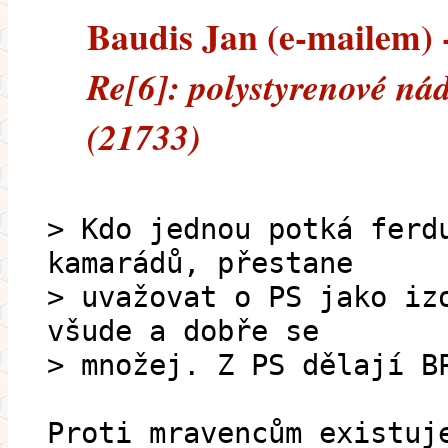
Baudis Jan (e-mailem) -
Re[6]: polystyrenové ná
(21733)
> Kdo jednou potká ferd
kamarádů, přestane
> uvažovat o PS jako iz
všude a dobře se
> množej. Z PS dělají B
Proti mravencům existuj