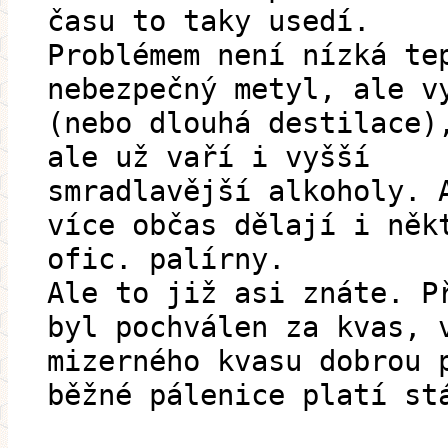
času to taky usedí.
Problémem není nízká te
nebezpečný metyl, ale v
(nebo dlouhá destilace)
ale už vaří i vyšší
smradlavější alkoholy. 
více občas dělají i něk
ofic. palírny.
Ale to již asi znáte. P
byl pochválen za kvas, 
mizerného kvasu dobrou 
běžné pálenice platí st