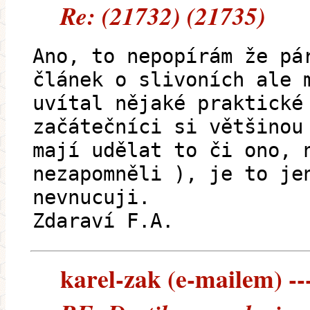
Re: (21732) (21735)
Ano, to nepopírám že pá
článek o slivoních ale 
uvítal nějaké praktické
začátečníci si většinou
mají udělat to či ono, 
nezapomněli ), je to je
nevnucuji.
Zdaraví F.A.
karel-zak (e-mailem) ---