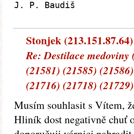
J. P. Baudiš
Stonjek (213.151.87.64) 
Re: Destilace medoviny 
(21581) (21585) (21586)
(21716) (21718) (21729)
Musím souhlasit s Vítem, že
Hliník dost negativně chuť 
doporučuji várnici nahradit