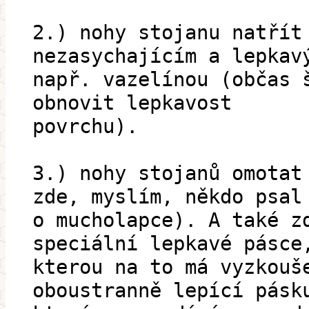
2.) nohy stojanu natřít
nezasychajícím a lepkav
např. vazelínou (občas 
obnovit lepkavost
povrchu).
3.) nohy stojanů omotat
zde, myslím, někdo psal
o mucholapce). A také z
speciální lepkavé pásce
kterou na to má vyzkouš
oboustranně lepící pásk