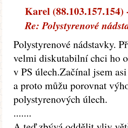
Karel (88.103.157.154) -
Re: Polystyrenové nádst
Polystyrenové nádstavky. Př
velmi diskutabilní chci ho ot
v PS úlech.Začínal jsem as
a proto můžu porovnat výho
polystyrenových úlech.
.......
A teď zbývá oddělit vliv vět