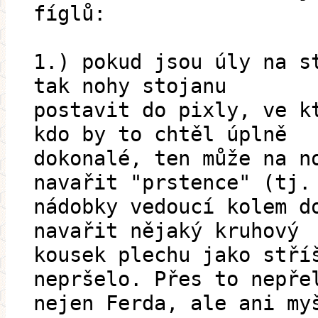
fíglů:
1.) pokud jsou úly na s
tak nohy stojanu
postavit do pixly, ve k
kdo by to chtěl úplně
dokonalé, ten může na n
navařit "prstence" (tj.
nádobky vedoucí kolem d
navařit nějaký kruhový
kousek plechu jako stří
nepršelo. Přes to nepře
nejen Ferda, ale ani my