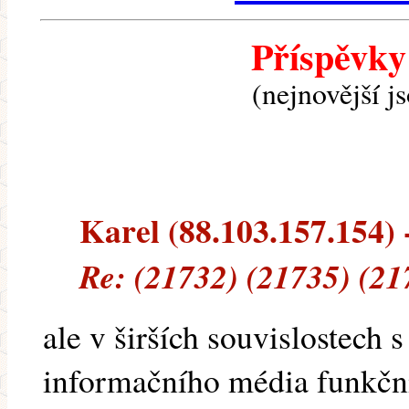
Příspěvky
(nejnovější j
Karel (88.103.157.154) -
Re: (21732) (21735) (21
ale v širších souvislostech 
informačního média funkční