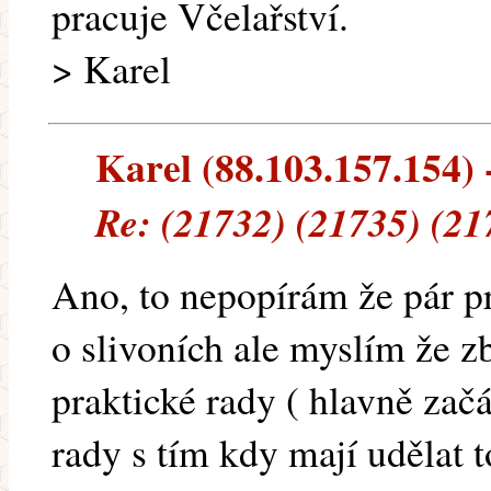
pracuje Včelařství.
> Karel
Karel (88.103.157.154) -
Re: (21732) (21735) (21
Ano, to nepopírám že pár pr
o slivoních ale myslím že z
praktické rady ( hlavně začá
rady s tím kdy mají udělat t