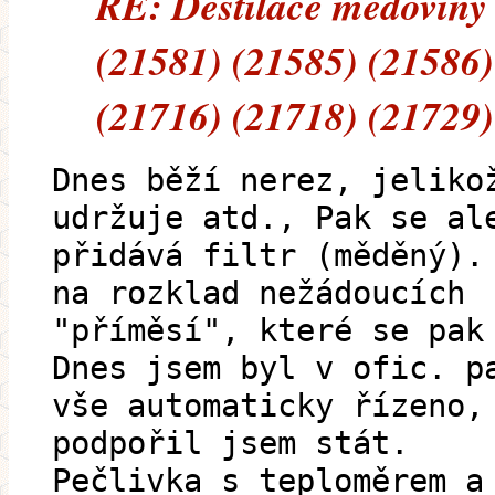
RE: Destilace medoviny
(21581) (21585) (21586)
(21716) (21718) (21729)
Dnes běží nerez, jeliko
udržuje atd., Pak se al
přidává filtr (měděný).
na rozklad nežádoucích
"příměsí", které se pak
Dnes jsem byl v ofic. p
vše automaticky řízeno,
podpořil jsem stát.
Pečlivka s teploměrem a