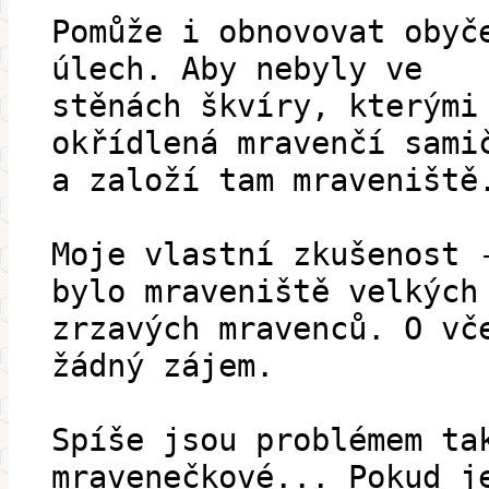
Pomůže i obnovovat obyč
úlech. Aby nebyly ve
stěnách škvíry, kterými
okřídlená mravenčí sami
a založí tam mraveniště
Moje vlastní zkušenost 
bylo mraveniště velkých
zrzavých mravenců. O vč
žádný zájem.
Spíše jsou problémem ta
mravenečkové... Pokud j