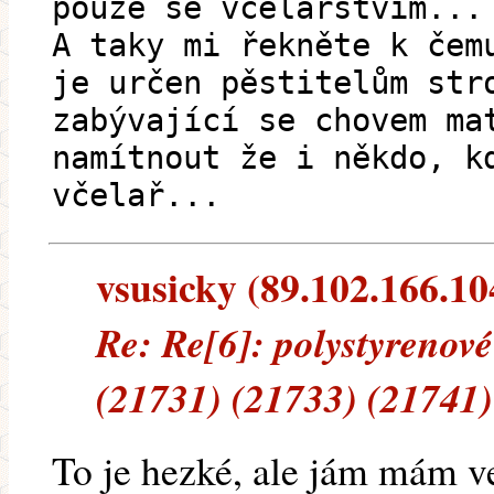
pouze se včelařstvím...
A taky mi řekněte k čem
je určen pěstitelům str
zabývající se chovem ma
namítnout že i někdo, k
včelař...
vsusicky (89.102.166.104
Re: Re[6]: polystyrenov
(21731) (21733) (21741)
To je hezké, ale jám mám ve