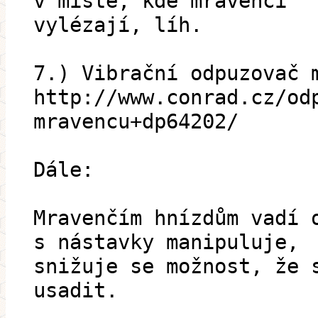
v místě, kde mravenci
vylézají, líh.
7.) Vibrační odpuzovač 
http://www.conrad.cz/od
mravencu+dp64202/
Dále:
Mravenčím hnízdům vadí 
s nástavky manipuluje,
snižuje se možnost, že 
usadit.