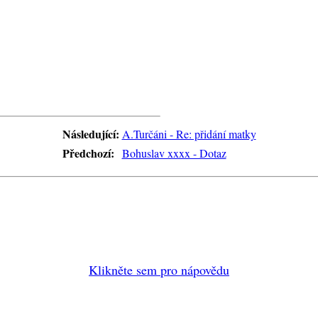
Následující:
A.Turčáni - Re: přidání matky
Předchozí:
Bohuslav xxxx - Dotaz
Klikněte sem pro nápovědu