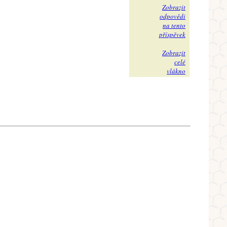
Zobrazit
odpovědi
na tento
příspěvek
Zobrazit
celé
vlákno