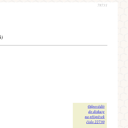
78731
ů)
Odpovědět
do diskuze
na příspěvek
číslo 22730