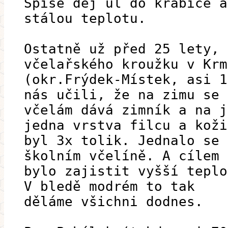
Spíše dej úl do krabice a
stálou teplotu.
Ostatně už před 25 lety, 
včelařského kroužku v Krm
(okr.Frýdek-Místek, asi 1
nás učili, že na zimu se
včelám dává zimník a na j
jedna vrstva filcu a koži
byl 3x tolik. Jednalo se 
školním včelíně. A cílem
bylo zajistit vyšší teplo
V bledě modrém to tak
děláme všichni dodnes.