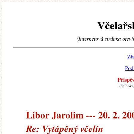
Včelařs
(Internetová stránka oteví
Zb
Pod
Příspě
(nejnově
Libor Jarolim --- 20. 2. 20
Re: Vytápěný včelín