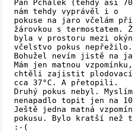
Pan Pchálek (tehdy asi 70
nám tehdy vyprávěl i o
pokuse na jaro včelám při
žárovkou s termostatem. Ž
byla v prostoru mezi okýn
včelstvo pokus nepřežilo.
Bohužel nevím jistě na ja
Mám jen matnou vzpomínku,
chtěli zajistit plodovací
cca 37°C. A přetopili.
Druhý pokus nebyl. Myslím
nenapadlo topit jen na 10
Ještě jedna matná vzpomín
pokusu. Bylo kratší než t
:-(