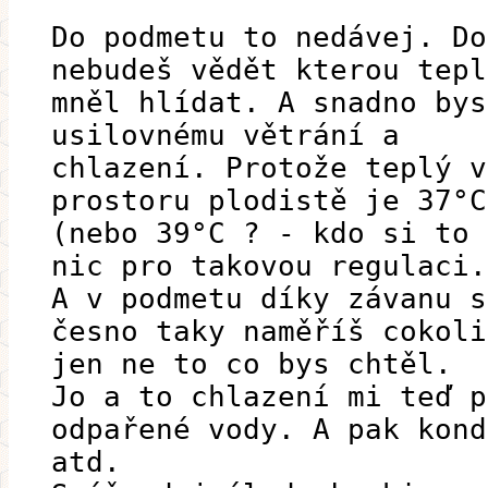
Do podmetu to nedávej. Do
nebudeš vědět kterou tepl
mněl hlídat. A snadno bys
usilovnému větrání a
chlazení. Protože teplý v
prostoru plodistě je 37°C
(nebo 39°C ? - kdo si to 
nic pro takovou regulaci.
A v podmetu díky závanu s
česno taky naměříš cokoli
jen ne to co bys chtěl.
Jo a to chlazení mi teď p
odpařené vody. A pak kond
atd.