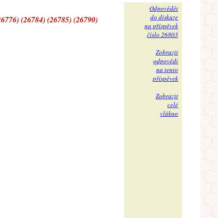
Odpovědět
do diskuze
26776) (26784) (26785) (26790)
na příspěvek
číslo 26803
Zobrazit
odpovědi
na tento
příspěvek
Zobrazit
celé
vlákno