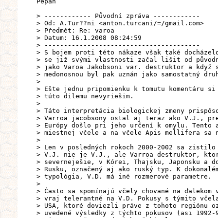
Pepan
> ------------ Původní zpráva ------------
> Od: A.Tur??ni <anton.turcani/=/gmail.com>
> Předmět: Re: varoa
> Datum: 16.1.2008 08:24:59
> ----------------------------------------
> S bojem proti této nákaze však také docházel
> se již svými vlastnosti začal lišit od původ
> jako Varoa Jakobsoni var. destruktor a když 
> medonosnou byl pak uznán jako samostatný dru
>
> Ešte jednu pripomienku k tomutu komentáru si
> túto dilemu nevyriešim.
>
> Táto interpretácia biologickej zmeny prispôs
> Varroa jacobsony ostal aj teraz ako V.J., pr
> Európy došlo pri jeho určení k omylu. Tento 
> miestnej včele a na včele Apis mellifera sa 
>
> Len v posledných rokoch 2000-2002 sa zistilo
> V.J. nie je V.J., ale Varroa destruktor, kto
> severneješie, v Kórei, Thajsku, Japonsku a d
> Rusku, označený aj ako ruský typ. K dokonalé
> typológia, V.D. má iné rozmerové parametre.
>
> Ćasto sa spomínajú včely chované na ďalekom 
> vraj telerantné na V.D. Pokusy s týmito včel
> USA, ktoré doviezli práve z tohoto regiónu o
> uvedené výsledky z týchto pokusov (asi 1992-