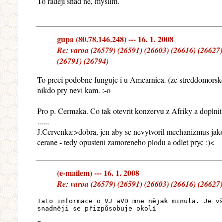
To raději snad ne, myslím.
gupa (80.78.146.248) --- 16. 1. 2008
Re: varoa (26579) (26591) (26603) (26616) (26627)
(26791) (26794)
To preci podobne funguje i u Amcarnica. (ze streddomorske 
nikdo pry nevi kam. :-o
Pro p. Cermaka. Co tak otevrit konzervu z Afriky a doplnit
......
J.Cervenka:>dobra, jen aby se nevytvoril mechanizmus jako
cerane - tedy opusteni zamoreneho plodu a odlet pryc :)<
(e-mailem) --- 16. 1. 2008
Re: varoa (26579) (26591) (26603) (26616) (26627)
Tato informace o VJ aVD mne nějak minula. Je v
snadněji se přizpůsobuje okolí