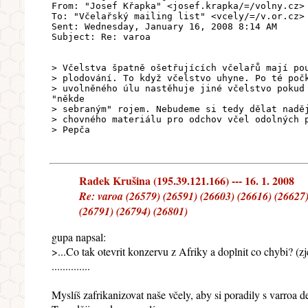
From: "Josef Křapka" <josef.krapka/=/volny.cz>
To: "Včelařský mailing list" <vcely/=/v.or.cz>
Sent: Wednesday, January 16, 2008 8:14 AM
Subject: Re: varoa
> Včelstva špatně ošetřujících včelařů mají po
> plodování. To když včelstvo uhyne. Po té poč
> uvolněného úlu nastěhuje jiné včelstvo pokud
"někde
> sebraným" rojem. Nebudeme si tedy dělat nadě
> chovného materiálu pro odchov včel odolných 
> Pepča
Radek Krušina (195.39.121.166) --- 16. 1. 2008
Re: varoa (26579) (26591) (26603) (26616) (26627)
(26791) (26794) (26801)
gupa napsal:
>...Co tak otevrit konzervu z Afriky a doplnit co chybi? (z
..............
Myslíš zafrikanizovat naše včely, aby si poradily s varroa 