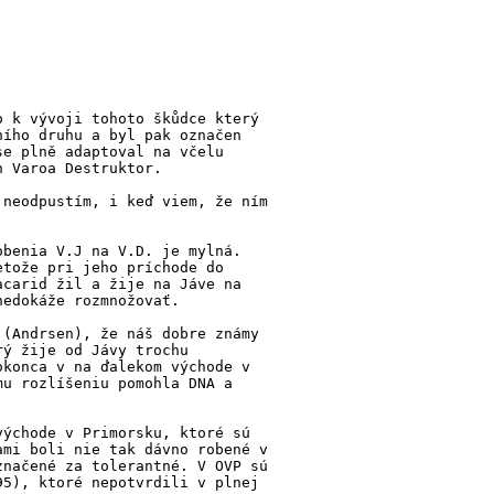
o k vývoji tohoto škůdce který
ního druhu a byl pak označen
se plně adaptoval na včelu
h Varoa Destruktor.
 neodpustím, i keď viem, že ním
obenia V.J na V.D. je mylná.
etože pri jeho príchode do
acarid žil a žije na Jáve na
nedokáže rozmnožovať.
 (Andrsen), že náš dobre známy
rý žije od Jávy trochu
okonca v na ďalekom východe v
mu rozlíšeniu pomohla DNA a
východe v Primorsku, ktoré sú
ami boli nie tak dávno robené v
značené za tolerantné. V OVP sú
95), ktoré nepotvrdili v plnej