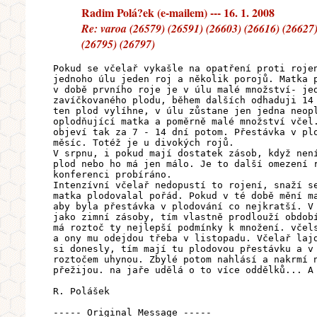
Radim Polá?ek (e-mailem) --- 16. 1. 2008
Re: varoa (26579) (26591) (26603) (26616) (26627)
(26795) (26797)
Pokud se včelař vykašle na opatření proti roje
jednoho úlu jeden roj a několik porojů. Matka 
v době prvního roje je v úlu malé množství- je
zavíčkovaného plodu, během dalších odhaduji 14
ten plod vylíhne, v úlu zůstane jen jedna neop
oplodňující matka a poměrně malé množství včel
objeví tak za 7 - 14 dní potom. Přestávka v pl
měsíc. Totéž je u divokých rojů.
V srpnu, i pokud mají dostatek zásob, když nen
plod nebo ho má jen málo. Je to další omezení 
konferenci probíráno.
Intenzívní včelař nedopustí to rojení, snaží s
matka plodovalal pořád. Pokud v té době mění m
aby byla přestávka v plodování co nejkratší. V
jako zimní zásoby, tím vlastně prodlouží obdob
má roztoč ty nejlepší podmínky k množení. včel
a ony mu odejdou třeba v listopadu. Včelař laj
si donesly, tím mají tu plodovou přestávku a v
roztočem uhynou. Zbylé potom nahlásí a nakrmí 
přežijou. na jaře udělá o to více oddělků... A
R. Polášek
----- Original Message -----