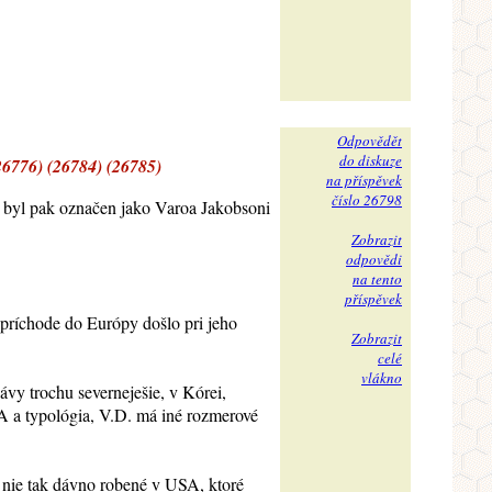
Odpovědět
do diskuze
26776) (26784) (26785)
na příspěvek
číslo 26798
 a byl pak označen jako Varoa Jakobsoni
Zobrazit
odpovědi
na tento
příspěvek
o príchode do Európy došlo pri jeho
Zobrazit
celé
vlákno
ávy trochu severneješie, v Kórei,
 a typológia, V.D. má iné rozmerové
i nie tak dávno robené v USA, ktoré