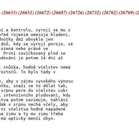
 (26633) (26651) (26672) (26687) (26726) (26732) (26762) (26769) (
ní a kontrolu, vyrojí se mu z
před rojením omezuje kladení,
dnotky dm2 obvykle jen
 dnů, kdy se vyrojí poroje, se
lozená nebo právě se
. První zavíčkovaný plod se
odování je potom 14 dní až
í snůška, hodně včelstev nemá
roztočů. To bylo tady v
e, aby v zájmu vysokého výnosu
atku, snaží se to dělat tak,
 srpnu pere do včelstev cukr
í intenzívního plodování, kdy
stva potom zazimuje, nahlásí
dák v srpnu nechá včely, aby
 ní včelstva hodně napadené
na zimu a ty mu zimu třeba
 má opticky menší úhyn.