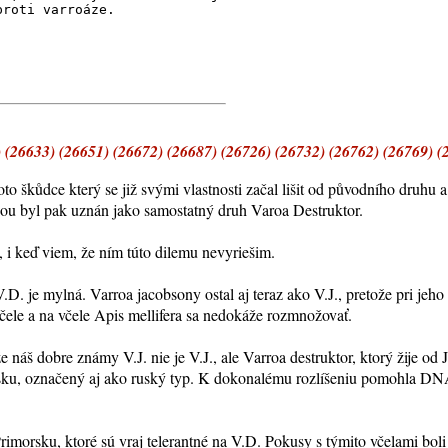
proti varroáze.
 (26633) (26651) (26672) (26687) (26726) (26732) (26762) (26769) (
oto škůdce který se již svými vlastnosti začal lišit od původního druhu
nou byl pak uznán jako samostatný druh Varoa Destruktor.
 i keď viem, že ním túto dilemu nevyriešim.
.D. je mylná. Varroa jacobsony ostal aj teraz ako V.J., pretože pri jeh
 včele a na včele Apis mellifera sa nedokáže rozmnožovať.
náš dobre známy V.J. nie je V.J., ale Varroa destruktor, ktorý žije od J
ku, označený aj ako ruský typ. K dokonalému rozlíšeniu pomohla DNA
morsku, ktoré sú vraj telerantné na V.D. Pokusy s týmito včelami bol