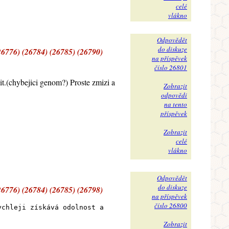
celé
vlákno
Odpovědět
do diskuze
26776) (26784) (26785) (26790)
na příspěvek
číslo 26801
it.(chybejici genom?) Proste zmizi a
Zobrazit
odpovědi
na tento
.
příspěvek
Zobrazit
celé
vlákno
Odpovědět
do diskuze
26776) (26784) (26785) (26798)
na příspěvek
číslo 26800
ychleji získává odolnost a
Zobrazit