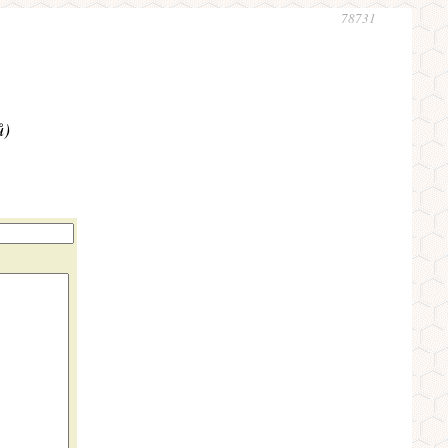
78731
ů)