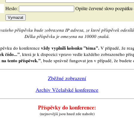
Heslo:
Opište červené slovo pozpátku
vašeho příspěvku bude zobrazena IP adresa, ze které příspěvek odesílá
Délka příspěvku je omezena na 10000 znaků.
vždy vyplnili kolonku "téma".
íspěvku do konference
V případě, že reag
k číslo..."
, která je k dispozici vpravo vedle každého zobrazeného pří
 na tento příspěvek."
, bude správně fungovat jen v případě, že budet
Zběžné zobrazení
Archiv Včelařské konference
Příspěvky do konference:
(nejnovější jsou hned zde nahoře)