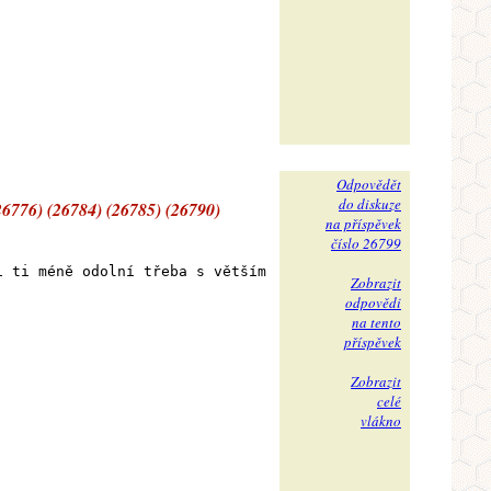
Odpovědět
do diskuze
26776) (26784) (26785) (26790)
na příspěvek
číslo 26799
i ti méně odolní třeba s větším
Zobrazit
odpovědi
na tento
příspěvek
Zobrazit
celé
vlákno