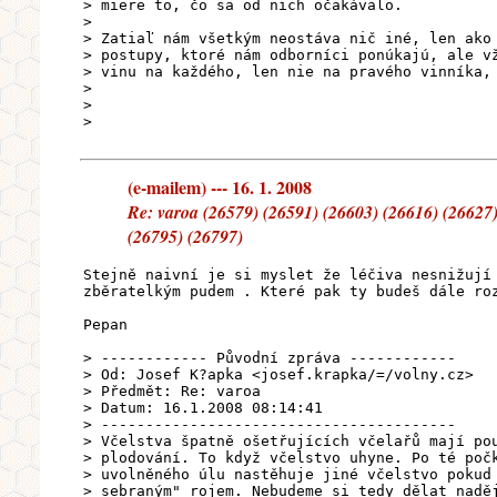
> miere to, čo sa od nich očakávalo.
>
> Zatiaľ nám všetkým neostáva nič iné, len ako
> postupy, ktoré nám odborníci ponúkajú, ale v
> vinu na každého, len nie na pravého vinníka,
>
>
>
(e-mailem) --- 16. 1. 2008
Re: varoa (26579) (26591) (26603) (26616) (26627)
(26795) (26797)
Stejně naivní je si myslet že léčiva nesnižují
zběratelkým pudem . Které pak ty budeš dále ro
Pepan
> ------------ Původní zpráva ------------
> Od: Josef K?apka <josef.krapka/=/volny.cz>
> Předmět: Re: varoa
> Datum: 16.1.2008 08:14:41
> ----------------------------------------
> Včelstva špatně ošetřujících včelařů mají po
> plodování. To když včelstvo uhyne. Po té poč
> uvolněného úlu nastěhuje jiné včelstvo pokud
> sebraným" rojem. Nebudeme si tedy dělat nadě