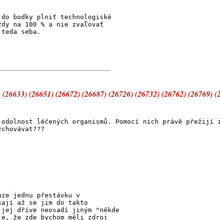
 do bodky plniť technologiské
ždy na 100 % a nie zvaľovať
 teda seba.
 (26633) (26651) (26672) (26687) (26726) (26732) (26762) (26769) (
 odolnost léčených organismů. Pomocí nich právě přežijí 
zchovávat???
uze jednu přestávku v
kají až se jim do takto
 jej dříve neosadí jiným "někde
je, že zde bychom měli zdroj