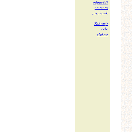
odpovědi
na tento
příspěvek
Zobrazit
celé
vlákno