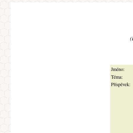
(
Jméno:
Téma:
Příspěvek: