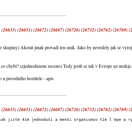
 (26633) (26651) (26672) (26687) (26726) (26732) (26762) (26769) (
skupiny) Akorát jinak provadi ten unik. Jako by nevedely jak se vyroj
 co chybi? (zjednodusene receno) Tedy jestli se tak v Evrope uz nedeje
 u puvodniho hostitele - apis
 (26633) (26651) (26672) (26687) (26726) (26732) (26762) (26769) (
šak jisté 4ím jednoduší a menší organismus tím l´épe a r