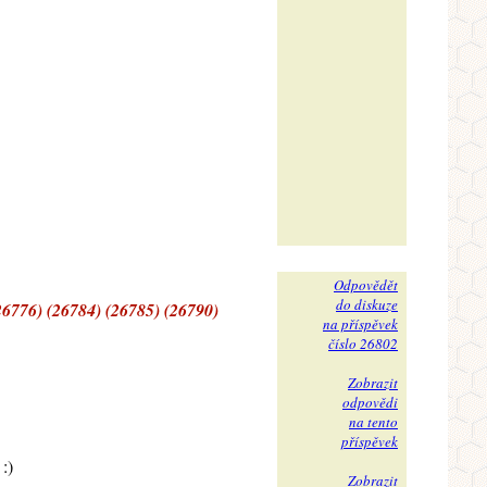
Odpovědět
do diskuze
26776) (26784) (26785) (26790)
na příspěvek
číslo 26802
Zobrazit
odpovědi
na tento
příspěvek
:)
Zobrazit