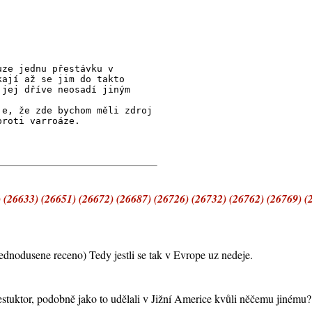
uze jednu přestávku v
kají až se jim do takto
 jej dříve neosadí jiným
je, že zde bychom měli zdroj
proti varroáze.
 (26633) (26651) (26672) (26687) (26726) (26732) (26762) (26769) (
jednodusene receno) Tedy jestli se tak v Evrope uz nedeje.
destuktor, podobně jako to udělali v Jižní Americe kvůli něčemu jinému? 