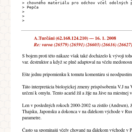
> chovného materiálu pro odchov včel odolných 
> Pepča
>
>
>
A.Turčáni (62.168.124.210) --- 16. 1. 2008
Re: varoa (26579) (26591) (26603) (26616) (26627)
S bojem proti této nákaze však také docházelo k vývoji toh
var. destruktor a když se plně adaptoval na včelu medonos
Ešte jednu pripomienku k tomutu komentáru si neodpustím,
Táto interpretácia biologickej zmeny prispôsobenia V.J na V
určení k omylu. Tento acarid žil a žije na Jáve na miestnej
Len v posledných rokoch 2000-2002 sa zistilo (Andrsen), že 
Thajsku, Japonsku a dokonca v na ďalekom východe v Rus
parametre.
Ćasto sa spomínajú včely chované na ďalekom východe v Pri