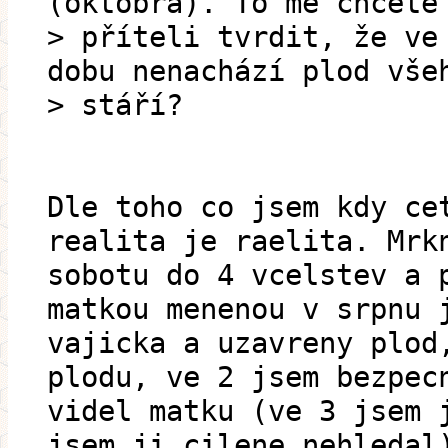
(októbra). To mě chcete
> příteli tvrdit, že ve
dobu nenachází plod vše
> stáří?
Dle toho co jsem kdy ce
realita je raelita. Mrk
sobotu do 4 vcelstev a 
matkou menenou v srpnu 
vajicka a uzavreny plod
plodu, ve 2 jsem bezpec
videl matku (ve 3 jsem 
jsem ji cilene nehledal