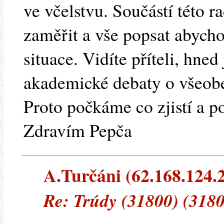
ve včelstvu. Součástí této r
zaměřit a vše popsat abycho
situace. Vidíte příteli, hned
akademické debaty o všeob
Proto počkáme co zjistí a po
Zdravím Pepča
A.Turčáni (62.168.124.21
Re: Trúdy (31800) (3180