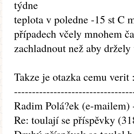
týdne
teplota v poledne -15 st C m
případech včely mnohem čast
zachladnout než aby držely
Takze je otazka cemu verit :
---------------------------------
Radim Polá?ek (e-mailem) -
Re: toulají se příspěvky (3