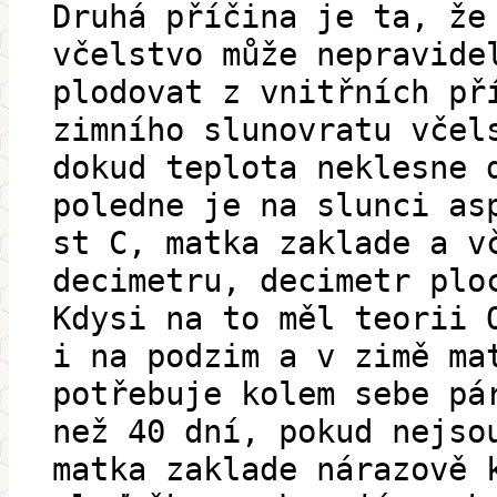
Druhá příčina je ta, že
včelstvo může nepravide
plodovat z vnitřních př
zimního slunovratu včel
dokud teplota neklesne 
poledne je na slunci as
st C, matka zaklade a v
decimetru, decimetr plo
Kdysi na to měl teorii 
i na podzim a v zimě ma
potřebuje kolem sebe pá
než 40 dní, pokud nejso
matka zaklade nárazově 