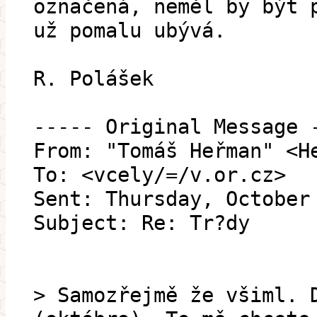
označená, neměl by být 
už pomalu ubývá.
R. Polášek
----- Original Message 
From: "Tomáš Heřman" <H
To: <vcely/=/v.or.cz>
Sent: Thursday, October
Subject: Re: Tr?dy
> Samozřejmě že všiml. 