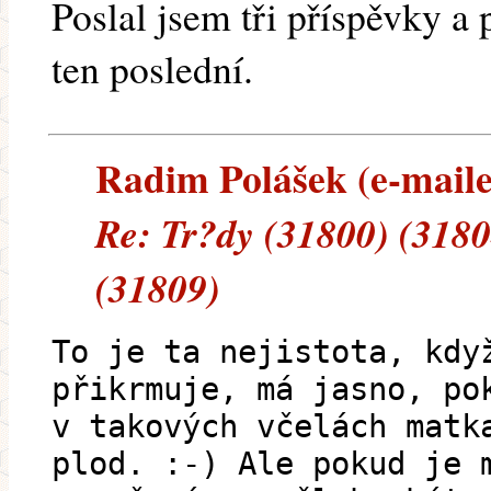
Poslal jsem tři příspěvky a 
ten poslední.
Radim Polášek (e-mailem
Re: Tr?dy (31800) (3180
(31809)
To je ta nejistota, kdy
přikrmuje, má jasno, po
v takových včelách matk
plod. :-) Ale pokud je 