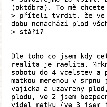
(októbra). To mě chcete
> příteli tvrdit, že ve
dobu nenachází plod vše
> stáří?
Dle toho co jsem kdy ce
realita je raelita. Mrk
sobotu do 4 vcelstev a 
matkou menenou v srpnu 
vajicka a uzavreny plod
plodu, ve 2 jsem bezpec
videl matku (ve 3 jsem 