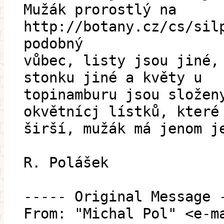
Mužák prorostlý na
http://botany.cz/cs/sil
podobný
vůbec, listy jsou jiné,
stonku jiné a květy u
topinamburu jsou složen
okvětnícj lístků, které
širší, mužák má jenom j
R. Polášek
----- Original Message 
From: "Michal Pol" <e-m