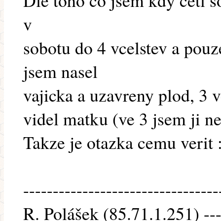
Dle toho co jsem kdy cetl so
v
sobotu do 4 vcelstev a pou
jsem nasel
vajicka a uzavreny plod, 3 
videl matku (ve 3 jsem ji nes
Takze je otazka cemu verit :
---------------------------------
R. Polášek (85.71.1.251) --