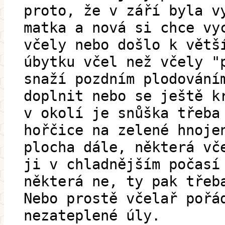
proto, že v září byla v
matka a nová si chce vy
včely nebo došlo k větš
úbytku včel než včely "
snaží pozdním plodování
doplnit nebo se ještě k
v okolí je snůška třeba
hořčice na zelené hnoje
plocha dále, některá vč
ji v chladnějším počasí
některá ne, ty pak třeb
Nebo prostě včelař pořá
nezateplené úly.