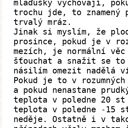
mlaďušky vychovají, pok
trochu jde, to znamený 
trvalý mráz.
Jinak si myslím, že plo
prosince, pokud je v ro
mezích, je normální věc
šťouchat a snažit se to
násilím omezit nadělá v
Pokud je to v rozumných
a pokud nenastane prudk
teplota v poledne 20 st
teplota v poledne -15 s
neděje. Ostatně i v tak