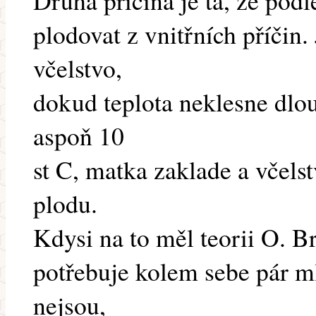
Druhá příčina je ta, že po
plodovat z vnitřních příčin
včelstvo,
dokud teplota neklesne dlo
aspoň 10
st C, matka zaklade a včels
plodu.
Kdysi na to měl teorii O. B
potřebuje kolem sebe pár m
nejsou,