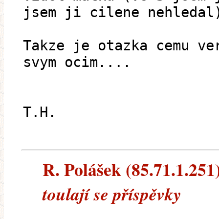
jsem ji cilene nehledal
Takze je otazka cemu ve
svym ocim....
T.H.
R. Polášek (85.71.1.251)
toulají se příspěvky