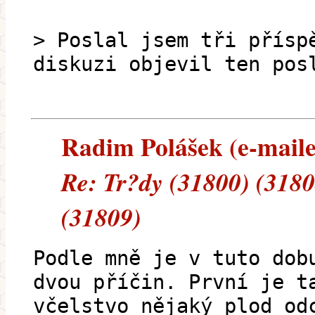
> Poslal jsem tři přísp
diskuzi objevil ten pos
Radim Polášek (e-mailem
Re: Tr?dy (31800) (3180
(31809)
Podle mně je v tuto dob
dvou příčin. První je t
včelstvo nějaký plod od