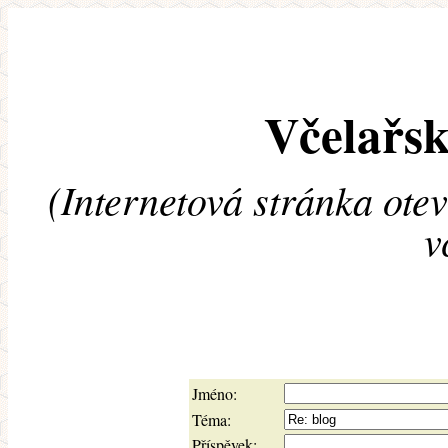
Včelařsk
(Internetová stránka ote
v
Jméno:
Téma:
Příspěvek: