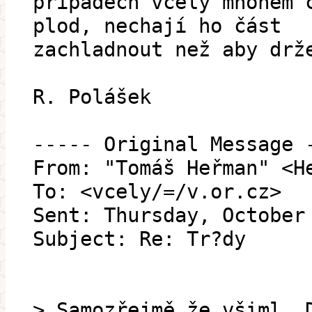
případech včely mnohem 
plod, nechají ho část
zachladnout než aby drž
R. Polášek
----- Original Message 
From: "Tomáš Heřman" <H
To: <vcely/=/v.or.cz>
Sent: Thursday, October
Subject: Re: Tr?dy
> Samozřejmě že všiml. 