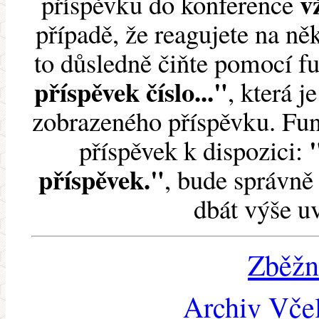
v
příspěvku do konference
případě, že reagujete na něk
to důsledně čiňte pomocí 
příspěvek číslo..."
, která j
zobrazeného příspěvku. Fun
příspěvek k dispozici:
příspěvek."
, bude správně 
dbát výše u
Zběžn
Archiv Včel