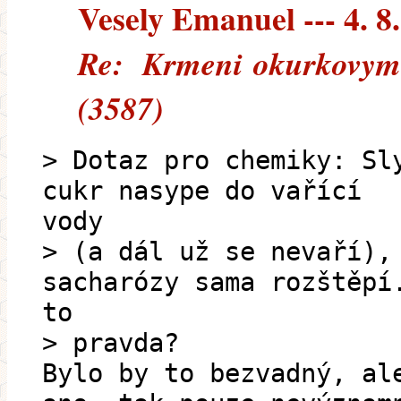
Vesely Emanuel --- 4. 8
Re: Krmeni okurkovymi 
(3587)
> Dotaz pro chemiky: Sl
cukr nasype do vařící
vody
> (a dál už se nevaří),
sacharózy sama rozštěpí
to
> pravda?
Bylo by to bezvadný, al