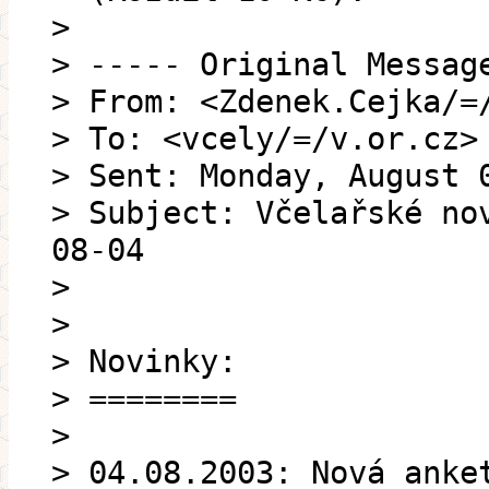
>
> ----- Original Messag
> From: <Zdenek.Cejka/=
> To: <vcely/=/v.or.cz>
> Sent: Monday, August 
> Subject: Včelařské no
08-04
>
>
> Novinky:
> ========
>
> 04.08.2003: Nová anke