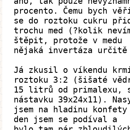
ano, tak pouze nevýznam
procento. Čemu bych věř
se do roztoku cukru při
trochu med (?kolik neví
štěpit, protože v medu
nějaká invertáza určitě
Já zkusil o víkendu krm
roztoku 3:2 (šišaté věd
15 litrů od primalexu, 
nástavku 39x24x11). Nas
jsem na hladinu konfety
den jsem se podíval a
bylo tam pár zbloudilýc