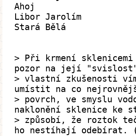
Ahoj
Libor Jarolím
Stará Bělá
> Při krmení sklenicemi
pozor na její "svislost
> vlastní zkušenosti ví
umístit na co nejrovněj
> povrch, ve smyslu vod
naklonění sklenice ke s
> způsobí, že roztok te
ho nestíhají odebírat. 