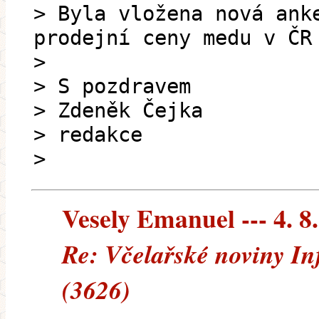
> Byla vložena nová ank
prodejní ceny medu v ČR
>
> S pozdravem
> Zdeněk Čejka
> redakce
>
Vesely Emanuel --- 4. 8
Re: Včelařské noviny In
(3626)