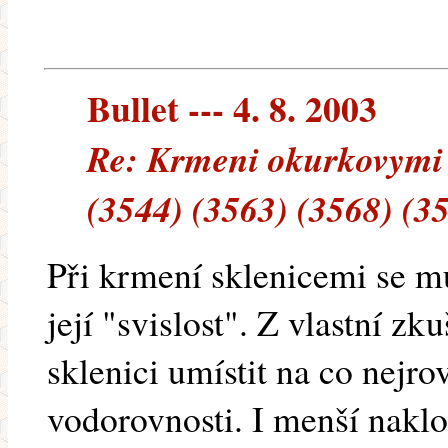
Bullet --- 4. 8. 2003
Re: Krmeni okurkovymi 
(3544) (3563) (3568) (3
Při krmení sklenicemi se m
její "svislost". Z vlastní zk
sklenici umístit na co nejro
vodorovnosti. I menší naklo