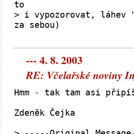
to
> i vypozorovat, láhev 
za sebou)
--- 4. 8. 2003
RE: Včelařské noviny In
Hmm - tak tam asi připí
Zdeněk Čejka
> -----Original Message