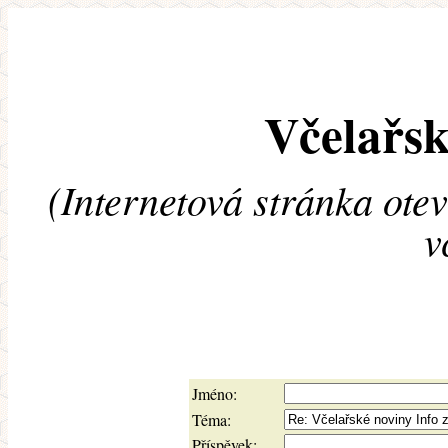
Včelařsk
(Internetová stránka ote
v
Jméno:
Téma:
Příspěvek: