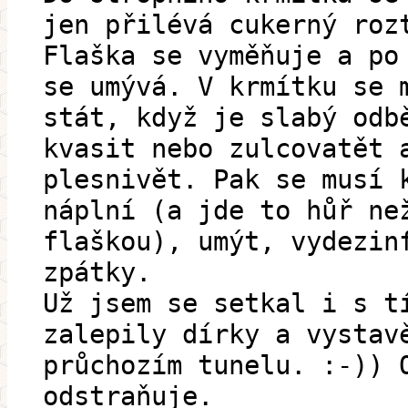
jen přilévá cukerný roz
Flaška se vyměňuje a po
se umývá. V krmítku se 
stát, když je slabý odb
kvasit nebo zulcovatět 
plesnivět. Pak se musí 
náplní (a jde to hůř ne
flaškou), umýt, vydezin
zpátky.
Už jsem se setkal i s t
zalepily dírky a vystav
průchozím tunelu. :-)) 
odstraňuje.