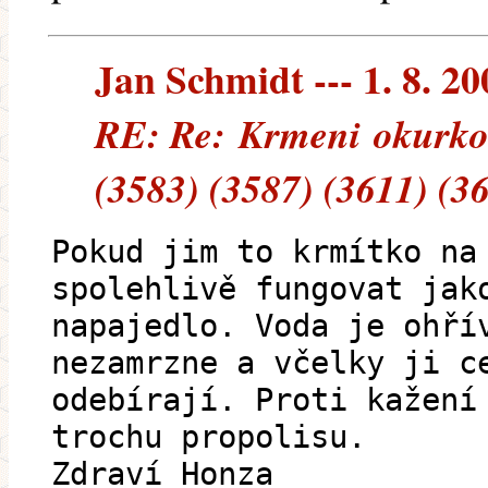
Jan Schmidt --- 1. 8. 20
RE: Re: Krmeni okurko
(3583) (3587) (3611) (3
Pokud jim to krmítko na
spolehlivě fungovat jak
napajedlo. Voda je ohří
nezamrzne a včelky ji c
odebírají. Proti kažení
trochu propolisu.
Zdraví Honza