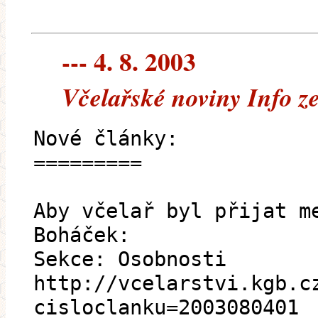
--- 4. 8. 2003
Včelařské noviny Info z
Nové články:
=========
Aby včelař byl přijat m
Boháček:
Sekce: Osobnosti
http://vcelarstvi.kgb.c
cisloclanku=2003080401