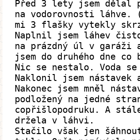
Před 3 lety jsem dělal 
na vodorovnosti láhve. 
mi 3 flašky vytekly skr
Naplnil jsem láhev čist
na prázdný úl v garáži 
jsem do druhého dne co 
Nic se nestalo. Voda se
Naklonil jsem nástavek 
Nakonec jsem mněl násta
podložený na jedné stra
copřišlopodruku. A stál
držela v láhvi.
Stačilo však jen šáhnou