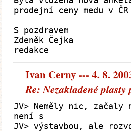
Byla vložena nová anket
prodejní ceny medu v ČR
S pozdravem
Zdeněk Čejka
redakce
Ivan Cerny --- 4. 8. 200
Re: Nezakladené plasty 
JV> Neměly nic, začaly 
není s
JV> výstavbou, ale rozv