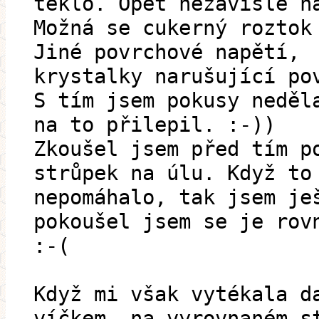
teklo. Opět nezávisle n
Možná se cukerný roztok
Jiné povrchové napětí,
krystalky narušující po
S tím jsem pokusy neděl
na to přilepil. :-))
Zkoušel jsem před tím p
strůpek na úlu. Když to
nepomáhalo, tak jsem je
pokoušel jsem se je rov
:-(
Když mi však vytékala d
víčkem, na vyrovnaném s