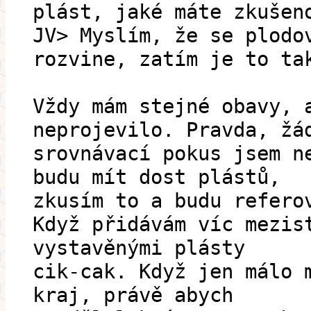
plást, jaké máte zkušen
JV> Myslím, že se plodo
rozvine, zatím je to ta
Vždy mám stejné obavy, 
neprojevilo. Pravda, žá
srovnávací pokus jsem n
budu mít dost plástů,
zkusím to a budu refero
Když přidávám víc mezis
vystavěnými plásty
cik-cak. Když jen málo 
kraj, právě abych