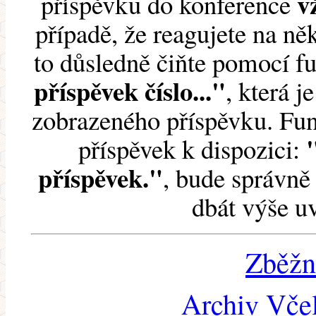
v
příspěvku do konference
případě, že reagujete na něk
to důsledně čiňte pomocí 
příspěvek číslo..."
, která j
zobrazeného příspěvku. Fun
příspěvek k dispozici:
příspěvek."
, bude správně 
dbát výše u
Zběžn
Archiv Včel