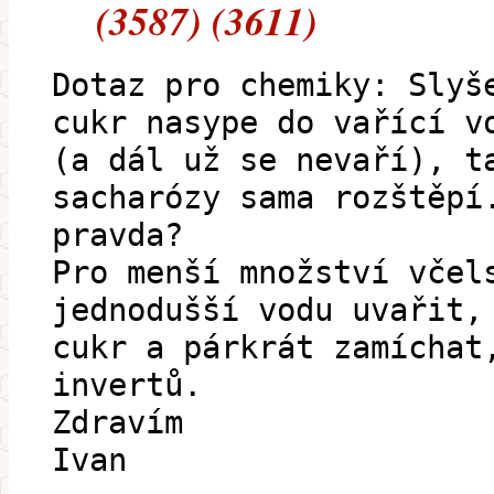
(3587) (3611)
Dotaz pro chemiky: Slyš
cukr nasype do vařící v
(a dál už se nevaří), t
sacharózy sama rozštěpí
pravda?
Pro menší množství včel
jednodušší vodu uvařit,
cukr a párkrát zamíchat
invertů.
Zdravím
Ivan