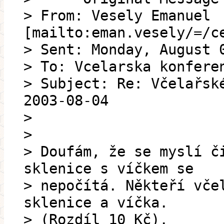
> From: Vesely Emanuel
[mailto:eman.vesely/=/c
> Sent: Monday, August 
> To: Vcelarska konfere
> Subject: Re: Včelařsk
2003-08-04
>
>
> Doufám, že se myslí č
sklenice s víčkem se
> nepočítá. Někteří vče
sklenice a víčka.
> (Rozdíl 10 Kč).