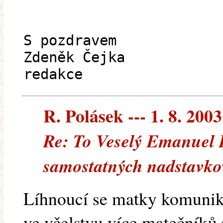
S pozdravem
Zdeněk Čejka
redakce
R. Polásek --- 1. 8. 2003
Re: To Veselý Emanuel
samostatných nadstavko
Líhnoucí se matky komuniku
ve včelstvu více matečníků 