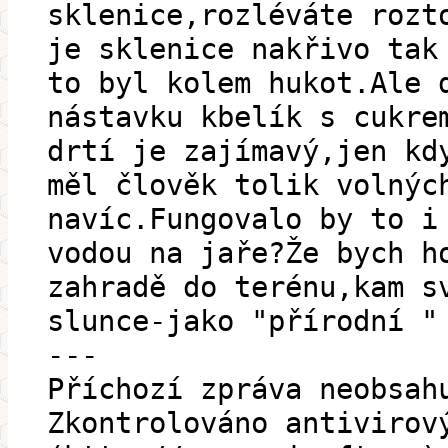
sklenice,rozléváte rozt
je sklenice nakřivo tak
to byl kolem hukot.Ale 
nástavku kbelík s cukre
drtí je zajímavý,jen kd
měl člověk tolik volnýc
navíc.Fungovalo by to i
vodou na jaře?Že bych h
zahradě do terénu,kam s
slunce-jako "přírodní "
---
Příchozí zpráva neobsah
Zkontrolováno antivirov