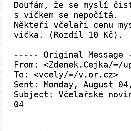
Doufám, že se myslí čis
s víčkem se nepočítá.
Někteří včelaři cenu my
víčka. (Rozdíl 10 Kč).
----- Original Message 
From: <Zdenek.Cejka/=/u
To: <vcely/=/v.or.cz>
Sent: Monday, August 04
Subject: Včelařské novi
04