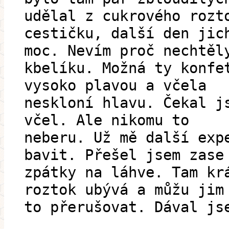
udělal z cukrového rozt
cestičku, další den jic
moc. Nevím proč nechtěl
kbelíku. Možná ty konfe
vysoko plavou a včela
neskloní hlavu. Čekal j
včel. Ale nikomu to
neberu. Už mě další exp
bavit. Přešel jsem zase
zpátky na láhve. Tam kr
roztok ubývá a můžu jim
to přerušovat. Dával js