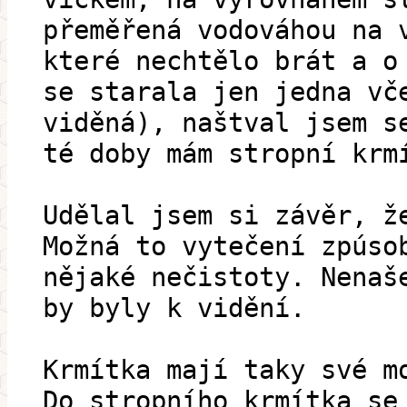
přeměřená vodováhou na 
které nechtělo brát a o
se starala jen jedna vč
viděná), naštval jsem s
té doby mám stropní krm
Udělal jsem si závěr, ž
Možná to vytečení zpúso
nějaké nečistoty. Nenaš
by byly k vidění.
Krmítka mají taky své m
Do stropního krmítka se