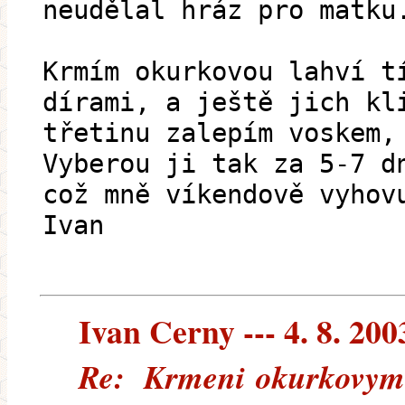
neudělal hráz pro matku
Krmím okurkovou lahví t
dírami, a ještě jich kl
třetinu zalepím voskem,
Vyberou ji tak za 5-7 d
což mně víkendově vyhov
Ivan
Ivan Cerny --- 4. 8. 200
Re: Krmeni okurkovymi 