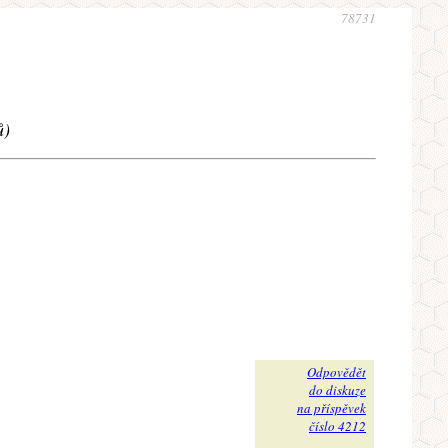
78731
ů)
Odpovědět
do diskuze
na příspěvek
číslo 4212