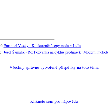
í:
Emanuel Vesely - Konkurenční ceny medu v Lidlu
:
Josef Šamalík - Re: Pozvanka na cyklus prednasek "Moderni metody
Všechny správně vytvořené příspěvky na toto téma
Klikněte sem pro nápovědu