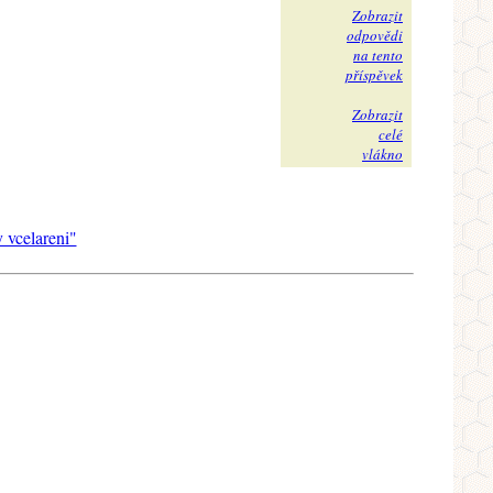
Zobrazit
odpovědi
na tento
příspěvek
Zobrazit
celé
vlákno
 vcelareni"