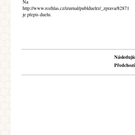
Na
http://www.rozhlas.cz/izurnal/publduelrz/_zprava/82871
je přepis duelu.
Následujíc
Předchozí