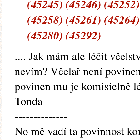
(45245) (45246) (45252)
(45258) (45261) (45264)
(45280) (45292)
.... Jak mám ale léčit včels
nevím? Včelař není povinen j
povinen mu je komisielně léči
Tonda
--------------
No mě vadí ta povinnost kom