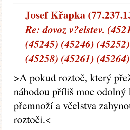
Josef Křapka (77.237.13
Re: dovoz v?elstev. (452
(45245) (45246) (45252)
(45258) (45261) (45264)
>A pokud roztoč, který přež
náhodou příliš moc odolný 
přemnoží a včelstva zahynou
roztoči.<