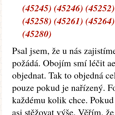
(45245) (45246) (45252)
(45258) (45261) (45264)
(45280)
Psal jsem, že u nás zajistím
požádá. Obojím smí léčit a
objednat. Tak to objedná c
pouze pokud je nařízený. 
každému kolik chce. Pokud 
asi stěžovat výše. Věřím, ž