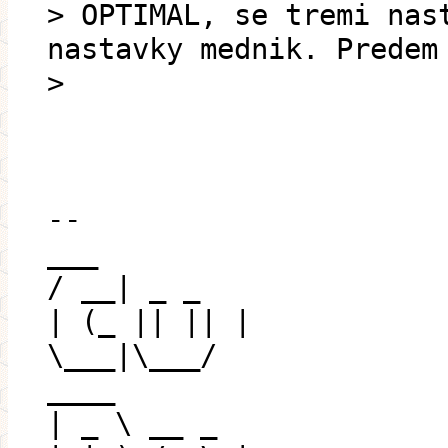
> OPTIMAL, se tremi nas
nastavky mednik. Predem
>
--
___
/ __| _ _
| (_ || || |
\___|\___/
____
| _ \ __ _