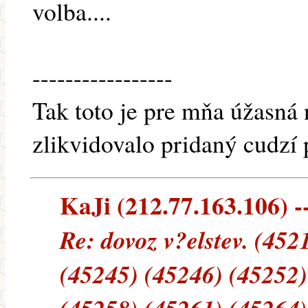
volba....
-----------------
Tak toto je pre mňa úžasná 
zlikvidovalo pridaný cudzí 
KaJi (212.77.163.106) --
Re: dovoz v?elstev. (452
(45245) (45246) (45252)