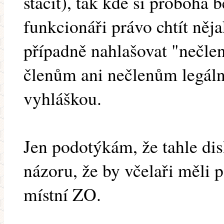
stačit), tak kde si proboha 
funkcionáři právo chtít něja
případně nahlašovat "nečle
členům ani nečlenům legálně
vyhláškou.
Jen podotýkám, že tahle di
názoru, že by včelaři měli p
místní ZO.