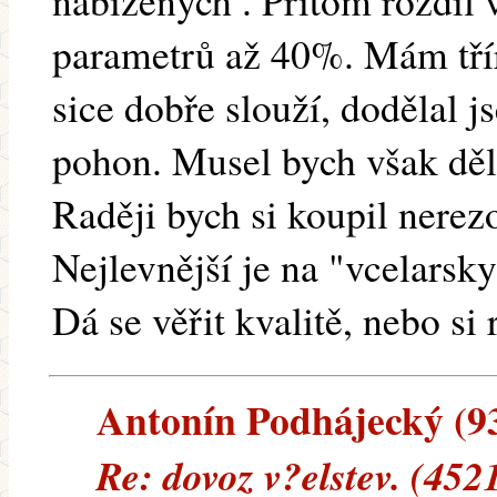
nabízených . Přitom rozdíl 
parametrů až 40%. Mám tří
sice dobře slouží, dodělal 
pohon. Musel bych však děla
Raději bych si koupil nerez
Nejlevnější je na "vcelars
Dá se věřit kvalitě, nebo si 
Antonín Podhájecký (93.
Re: dovoz v?elstev. (452