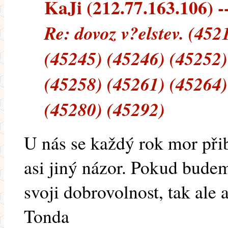
KaJi (212.77.163.106) --
Re: dovoz v?elstev. (452
(45245) (45246) (45252)
(45258) (45261) (45264)
(45280) (45292)
U nás se každý rok mor při
asi jiný názor. Pokud bude
svoji dobrovolnost, tak ale a
Tonda