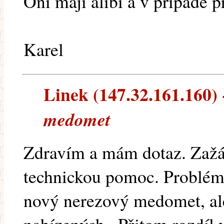
Oni mají alibi a v případě 
Karel
Linek (147.32.161.160) -
medomet
Zdravím a mám dotaz. Zažád
technickou pomoc. Problém j
nový nerezový medomet, al