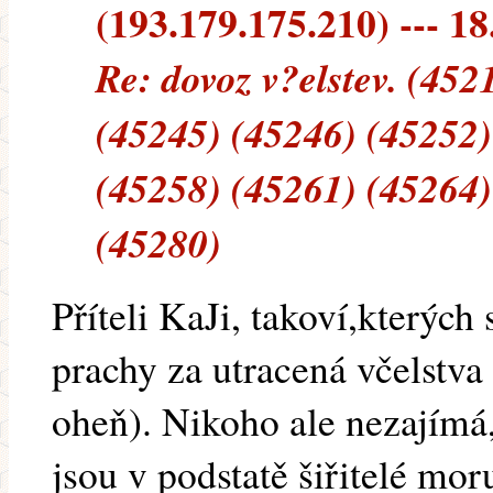
(193.179.175.210) --- 18
Re: dovoz v?elstev. (452
(45245) (45246) (45252)
(45258) (45261) (45264)
(45280)
Příteli KaJi, takoví,kterých
prachy za utracená včelstva 
oheň). Nikoho ale nezajímá,
jsou v podstatě šiřitelé mor