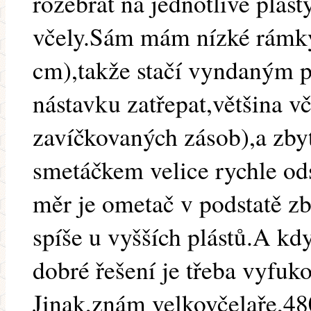
rozebrat na jednotlivé plásty
včely.Sám mám nízké rámk
cm),takže stačí vyndaným p
nástavku zatřepat,většina v
zavíčkovaných zásob),a zbyt
smetáčkem velice rychle od
měr je ometač v podstatě zb
spíše u vyšších plástů.A kdy
dobré řešení je třeba vyfuko
Jinak,znám velkovčelaře,48