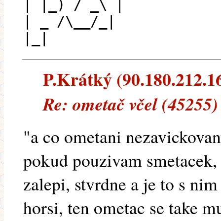
| |_) / _\ |
| _ /\__/_|
|_|
P.Krátký (90.180.212.169
Re: ometač včel (45255)
"a co ometani nezavickova
pokud pouzivam smetacek, 
zalepi, stvrdne a je to s nim
horsi, ten ometac se take mu