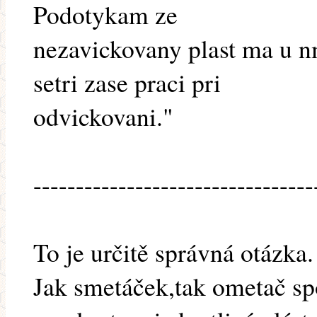
Podotykam ze
nezavickovany plast ma u n
setri zase praci pri
odvickovani."
---------------------------------
To je určitě správná otázka.
Jak smetáček,tak ometač sp