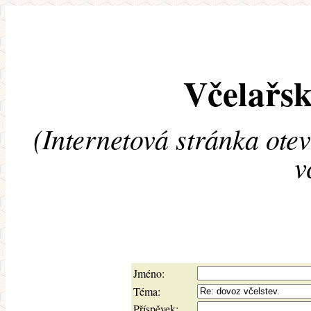
Včelařsk
(Internetová stránka ote
v
Jméno:
Téma:
Příspěvek: