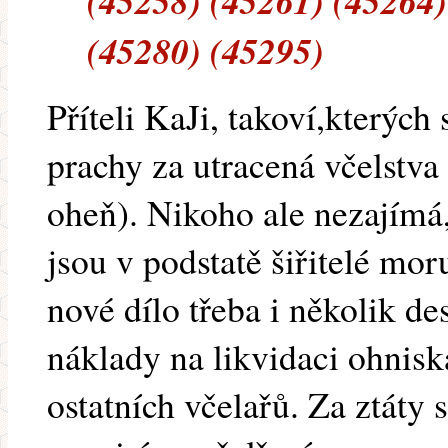
(45258) (45261) (45264)
(45280) (45295)
Příteli KaJi, takoví,kterých
prachy za utracená včelstva 
oheň). Nikoho ale nezajímá,
jsou v podstatě šiřitelé mor
nové dílo třeba i několik des
náklady na likvidaci ohnis
ostatních včelařů. Za ztáty 