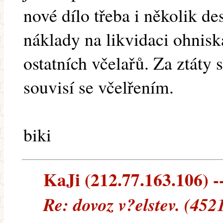
nové dílo třeba i několik des
náklady na likvidaci ohnis
ostatních včelařů. Za ztáty 
souvisí se včelřením.
biki
KaJi (212.77.163.106) --
Re: dovoz v?elstev. (452