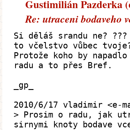
Gustimilián Pazderka (e
Re: utraceni bodaveho v
Si děláš srandu ne? ???
to včelstvo vůbec tvoje
Protože koho by napadlo
radu a to přes Bref.
_gp_
2010/6/17 vladimir <e-m
> Prosim o radu, jak ut
sirnymi knoty bodave vc