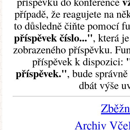
v
příspěvku do konference
případě, že reagujete na něk
to důsledně čiňte pomocí 
příspěvek číslo..."
, která j
zobrazeného příspěvku. Fun
příspěvek k dispozici:
příspěvek."
, bude správně 
dbát výše u
Zběžn
Archiv Včel