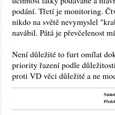
účinnost látky podávané a hlavn
podání. Třetí je monitoring. Čt
nikdo na světě nevymyslel "kra
navábil. Pátá je převčelenost mís
Není důležité to furt omílat do
priority řazení podle důležitost
proti VD věci důležité a ne moc
Násled
Předch