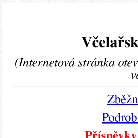
Včelařsk
(Internetová stránka ote
v
Zběžn
Podrob
Příspěvky