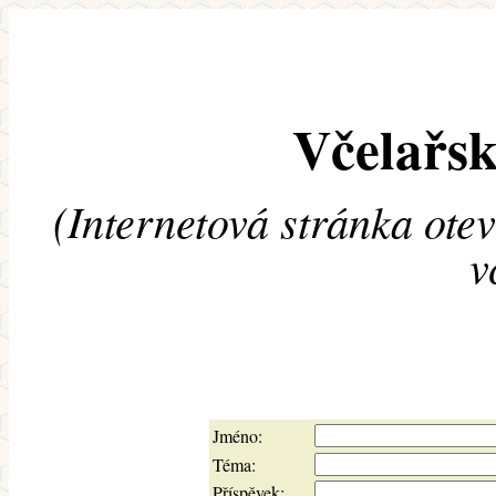
Včelařsk
(Internetová stránka ote
v
Jméno:
Téma:
Příspěvek: