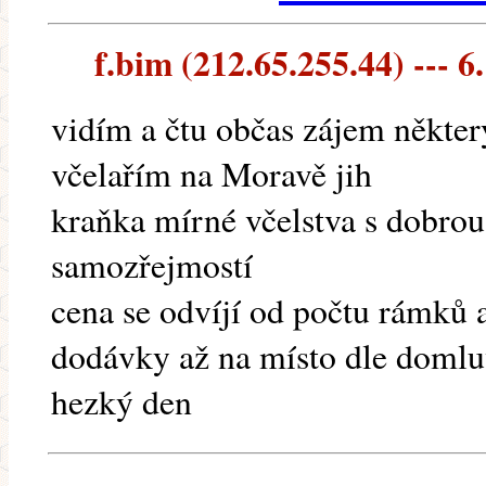
f.bim (212.65.255.44) --- 6.
vidím a čtu občas zájem někter
včelařím na Moravě jih
kraňka mírné včelstva s dobrou
samozřejmostí
cena se odvíjí od počtu rámků 
dodávky až na místo dle doml
hezký den