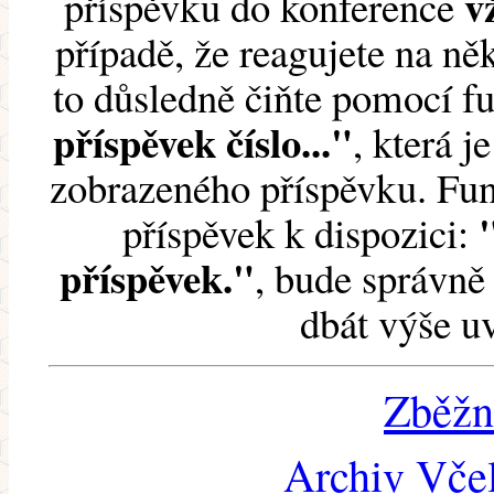
v
příspěvku do konference
případě, že reagujete na něk
to důsledně čiňte pomocí 
příspěvek číslo..."
, která j
zobrazeného příspěvku. Fun
příspěvek k dispozici:
příspěvek."
, bude správně 
dbát výše u
Zběžn
Archiv Včel