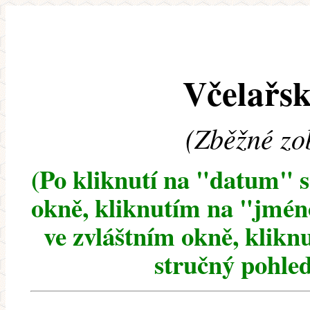
Včelařsk
(Zběžné zo
(Po kliknutí na "datum" 
okně, kliknutím na "jméno
ve zvláštním okně, klikn
stručný pohled