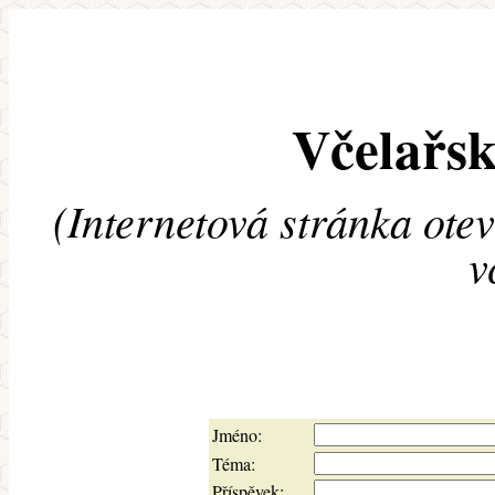
Včelařsk
(Internetová stránka ote
v
Jméno:
Téma:
Příspěvek: