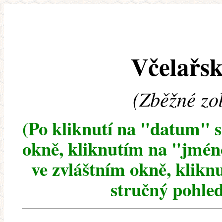
Včelařsk
(Zběžné zo
(Po kliknutí na "datum" 
okně, kliknutím na "jméno
ve zvláštním okně, klikn
stručný pohled