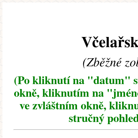
Včelařsk
(Zběžné zo
(Po kliknutí na "datum" 
okně, kliknutím na "jméno
ve zvláštním okně, klikn
stručný pohled