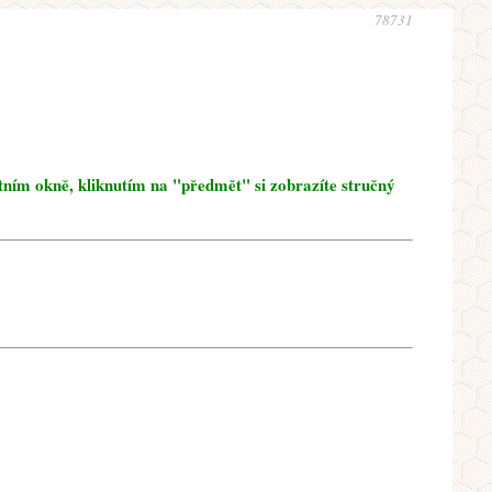
78731
tním okně, kliknutím na "předmět" si zobrazíte stručný