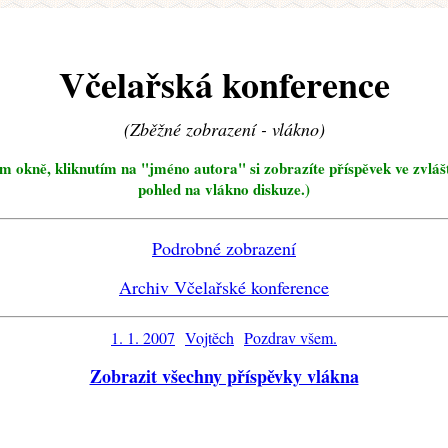
Včelařská konference
(Zběžné zobrazení - vlákno)
ím okně, kliknutím na "jméno autora" si zobrazíte příspěvek ve zvláš
pohled na vlákno diskuze.)
Podrobné zobrazení
Archiv Včelařské konference
1. 1. 2007
Vojtěch
Pozdrav všem.
Zobrazit všechny příspěvky vlákna