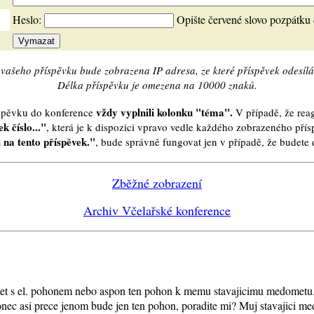
Heslo:
Opište červené slovo pozpátku
vašeho příspěvku bude zobrazena IP adresa, ze které příspěvek odesílá
Délka příspěvku je omezena na 10000 znaků.
vždy vyplnili kolonku "téma".
íspěvku do konference
V případě, že reag
k číslo..."
, která je k dispozici vpravo vedle každého zobrazeného pří
 na tento příspěvek."
, bude správně fungovat jen v případě, že budet
Zběžné zobrazení
Archiv Včelařské konference
omet s el. pohonem nebo aspon ten pohon k memu stavajicimu medomet
akonec asi prece jenom bude jen ten pohon, poradite mi? Muj stavajici 