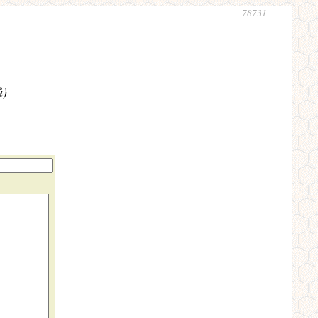
78731
ů)