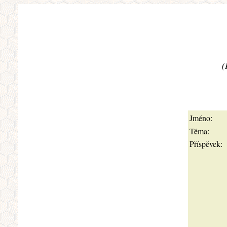
(
Jméno:
Téma:
Příspěvek: