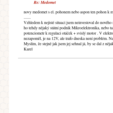
Re: Medomet
novy medomet s el. pohonem nebo aspon ten pohon k 
.......
Vzhledem k nejisté situaci jsem neinvestoval do nového 
ho tehdy nějaký státní podnik Mikroelektronika, nebo tak
potenciometr k regulaci otáček + svislý motor . V elek
nezapoměl, je na 12V, ale trafo dneska není problém. Ne
Myslím, že stejně jak jsem jej sehnal já, by se dal z něja
Karel