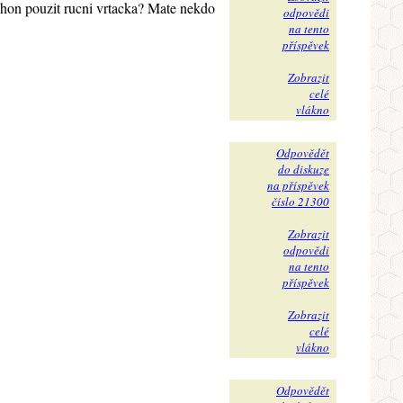
pohon pouzit rucni vrtacka? Mate nekdo
odpovědi
na tento
příspěvek
Zobrazit
celé
vlákno
Odpovědět
do diskuze
na příspěvek
číslo 21300
Zobrazit
odpovědi
na tento
příspěvek
Zobrazit
celé
vlákno
Odpovědět