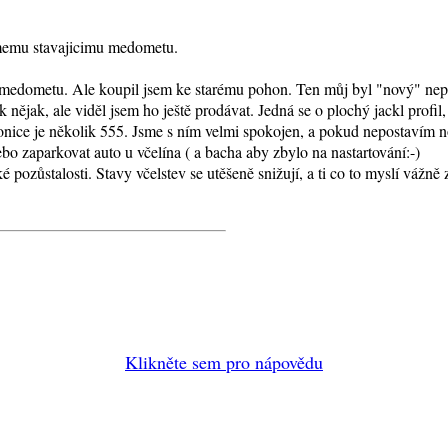
memu stavajicimu medometu.
medometu. Ale koupil jsem ke starému pohon. Ten můj byl "nový" nepouž
 nějak, ale viděl jsem ho ještě prodávat. Jedná se o plochý jackl profil
tronice je několik 555. Jsme s ním velmi spokojen, a pokud nepostavím
bo zaparkovat auto u včelína ( a bacha aby zbylo na nastartování:-)
ké pozůstalosti. Stavy včelstev se utěšeně snižují, a ti co to myslí vážn
Klikněte sem pro nápovědu