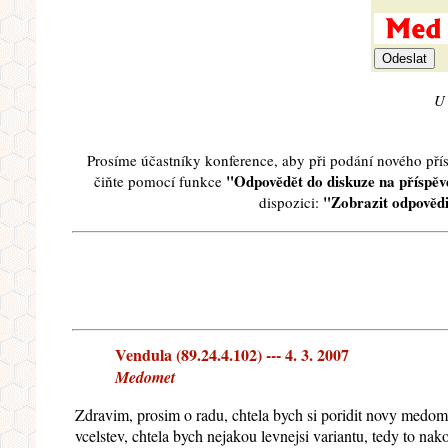
U 
Prosíme účastníky konference, aby při podání nového př
"Odpovědět do diskuze na příspěve
čiňte pomocí funkce
"Zobrazit odpovědi
dispozici:
Vendula (89.24.4.102) --- 4. 3. 2007
Medomet
Zdravim, prosim o radu, chtela bych si poridit novy med
vcelstev, chtela bych nejakou levnejsi variantu, tedy to n