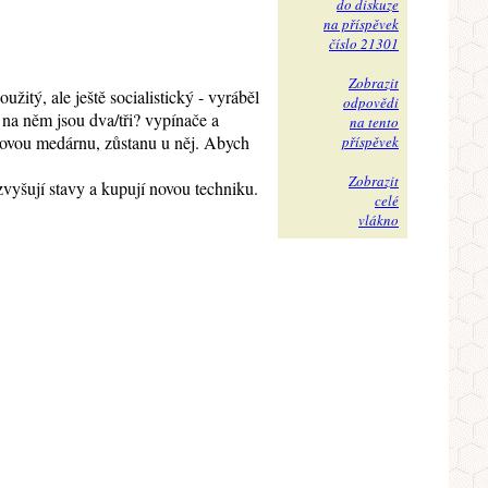
do diskuze
na příspěvek
číslo 21301
Zobrazit
itý, ale ještě socialistický - vyráběl
odpovědi
, na něm jsou dva/tři? vypínače a
na tento
 novou medárnu, zůstanu u něj. Abych
příspěvek
Zobrazit
ě zvyšují stavy a kupují novou techniku.
celé
vlákno