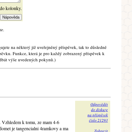
 do kolonky.
te.
ujete na některý již uveřejněný příspěvek, tak to důsledně
spěvku. Funkce, která je pro každý zobrazený příspěvek k
e dbát výše uvedených pokynů.)
Odpovědět
do diskuze
na příspěvek
číslo 21293
u. Vzhledem k tomu, ze mam 4-6
medomet je tangencialni 4ramkovy a ma
Zobrazit