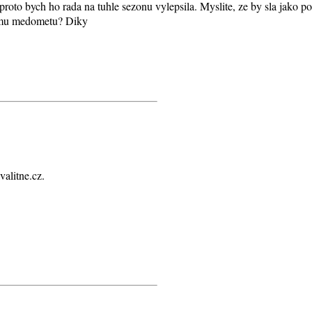
 proto bych ho rada na tuhle sezonu vylepsila. Myslite, ze by sla jako 
remu medometu? Diky
alitne.cz.