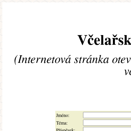
Včelařsk
(Internetová stránka ote
v
Jméno:
Téma:
Příspěvek: