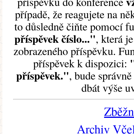
v
příspěvku do konference
případě, že reagujete na něk
to důsledně čiňte pomocí 
příspěvek číslo..."
, která j
zobrazeného příspěvku. Fun
příspěvek k dispozici:
příspěvek."
, bude správně 
dbát výše u
Zběžn
Archiv Včel