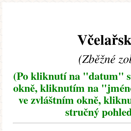
Včelařsk
(Zběžné zo
(Po kliknutí na "datum" 
okně, kliknutím na "jméno
ve zvláštním okně, klikn
stručný pohled