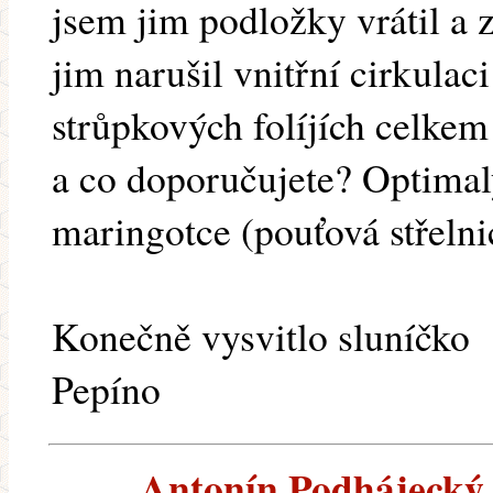
jsem jim podložky vrátil a z
jim narušil vnitřní cirkula
strůpkových folíjích celkem 
a co doporučujete? Optima
maringotce (pouťová střelni
Konečně vysvitlo sluníčko
Pepíno
Antonín Podhájecký (8