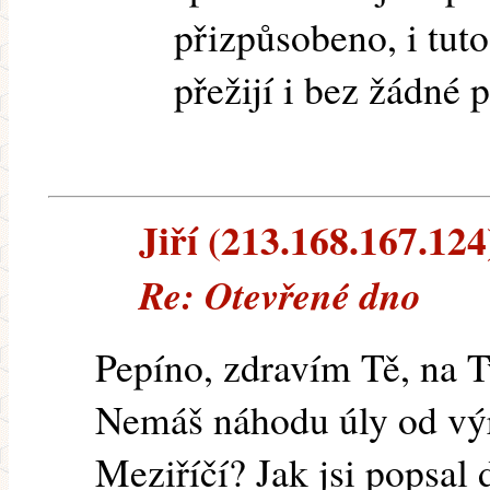
přizpůsobeno, i tuto 
přežijí i bez žádné 
Jiří (213.168.167.124)
Re: Otevřené dno
Pepíno, zdravím Tě, na T
Nemáš náhodu úly od výr
Meziříčí? Jak jsi popsal