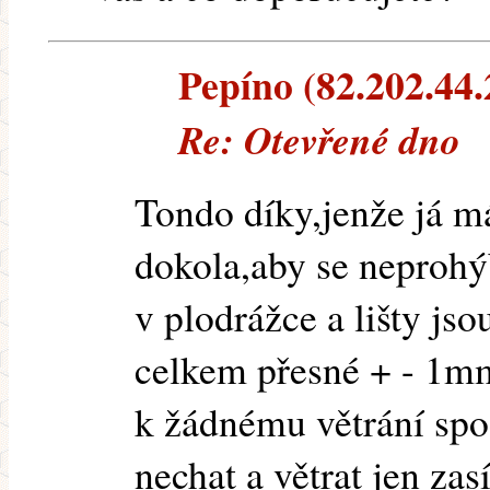
Pepíno (82.202.44.2
Re: Otevřené dno
Tondo díky,jenže já m
dokola,aby se neprohý
v plodrážce a lišty js
celkem přesné + - 1m
k žádnému větrání sp
nechat a větrat jen z