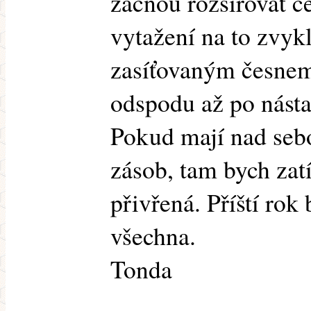
začnou rozšiřovat če
vytažení na to zvykl
zasíťovaným česnem
odspodu až po nástav
Pokud mají nad sebo
zásob, tam bych zat
přivřená. Příští rok
všechna.
Tonda