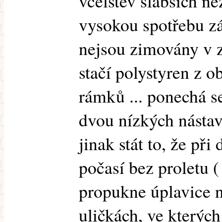
včelstev slabších než
vysokou spotřebu z
nejsou zimovány v 
stačí polystyren z o
rámků ... ponechá s
dvou nízkých nástavc
jinak stát to, že př
počasí bez proletu (
propukne úplavice n
uličkách, ve kterýc