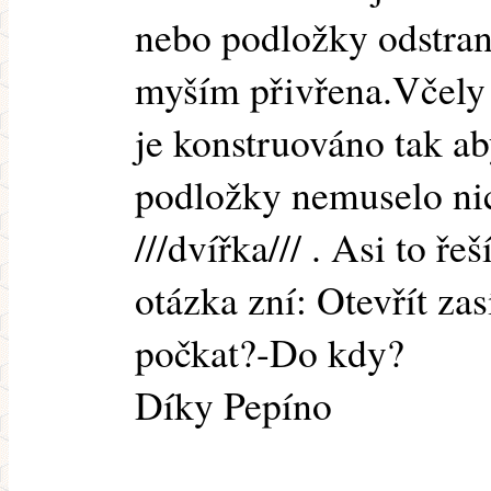
nebo podložky odstran
myším přivřena.Včely 
je konstruováno tak ab
podložky nemuselo nic 
///dvířka/// . Asi to 
otázka zní: Otevřít za
počkat?-Do kdy?
Díky Pepíno