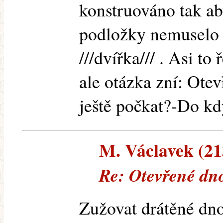
konstruováno tak ab
podložky nemuselo n
///dvířka/// . Asi t
ale otázka zní: Otev
ještě počkat?-Do k
M. Václavek (213
Re: Otevřené dn
Zužovat drátěné dno