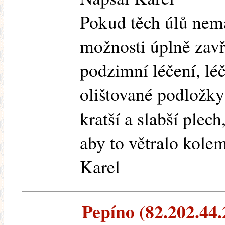
Pokud těch úlů nemá
možnosti úplně zavř
podzimní léčení, lé
olištované podložky 
kratší a slabší ple
aby to větralo kolem
Karel
Pepíno (82.202.44.2