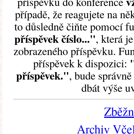
v
příspěvku do konference
případě, že reagujete na něk
to důsledně čiňte pomocí 
příspěvek číslo..."
, která j
zobrazeného příspěvku. Fun
příspěvek k dispozici:
příspěvek."
, bude správně 
dbát výše u
Zběžn
Archiv Včel