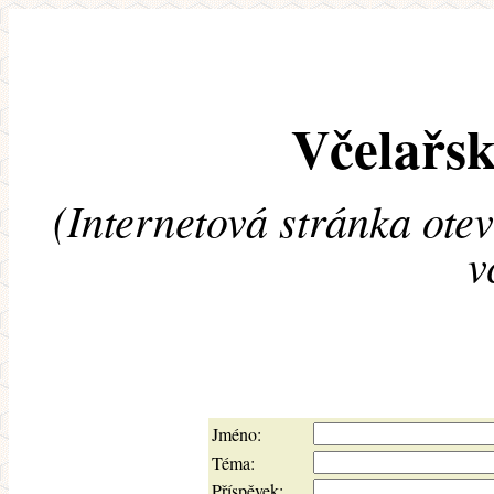
Včelařsk
(Internetová stránka ote
v
Jméno:
Téma:
Příspěvek: