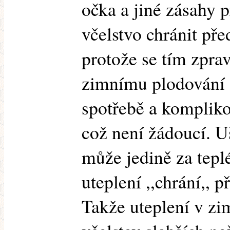
očka a jiné zásahy 
včelstvo chránit př
protože se tím zpra
zimnímu plodování a
spotřebě a komplik
což není žádoucí. U
může jedině za tepl
uteplení ,,chrání,, 
Takže uteplení v z