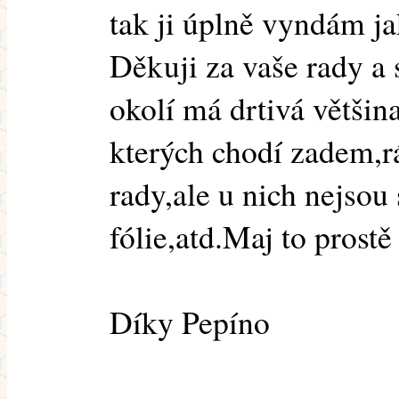
tak ji úplně vyndám j
Děkuji za vaše rady a
okolí má drtivá většin
kterých chodí zadem,r
rady,ale u nich nejsou 
fólie,atd.Maj to prostě
Díky Pepíno