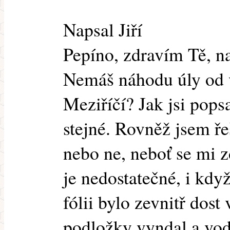
Napsal Jiří
Pepíno, zdravím Tě, na
Nemáš náhodu úly od 
Meziříčí? Jak jsi pops
stejné. Rovněž jsem ře
nebo ne, neboť se mi 
je nedostatečné, i kdy
fólii bylo zevnitř dos
podložky vyndal a vod