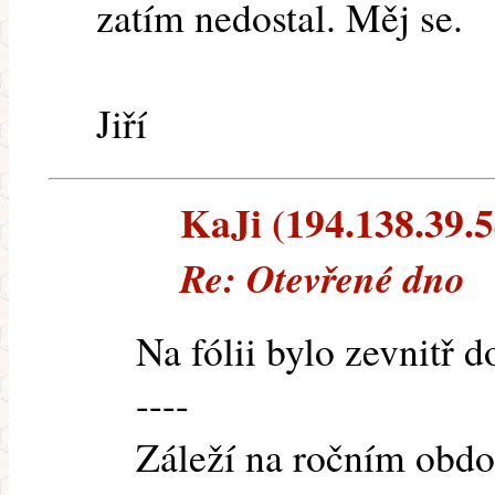
zatím nedostal. Měj se.
Jiří
KaJi (194.138.39.54
Re: Otevřené dno
Na fólii bylo zevnitř do
----
Záleží na ročním obdo