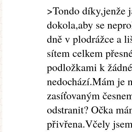
>Tondo díky,jenže 
dokola,aby se nepro
dně v plodrážce a l
sítem celkem přesn
podložkami k žádn
nedochází.Mám je ne
zasíťovaným česnem
odstranit? Očka má
přivřena.Včely jsem