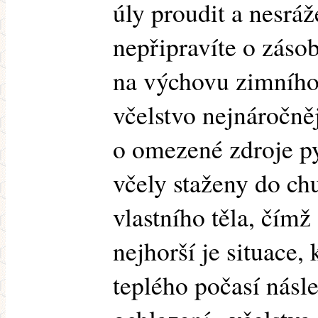
úly proudit a nesráž
nepřipravíte o záso
na výchovu zimního 
včelstvo nejnáročněj
o omezené zdroje py
včely staženy do ch
vlastního těla, čímž
nejhorší je situace,
teplého počasí násl