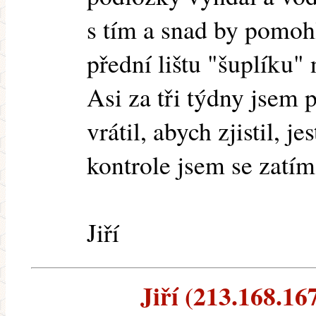
s tím a snad by pomoh
přední lištu "šuplíku" 
Asi za tři týdny jsem 
vrátil, abych zjistil, je
kontrole jsem se zatím
Jiří
Jiří (213.168.167