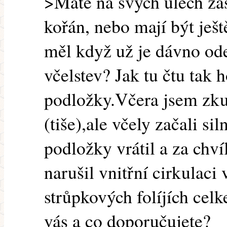
>Máte na svých úlech za
kořán, nebo mají být ješ
měl když už je dávno od
včelstev? Jak tu čtu tak
podložky.Včera jsem zku
(tiše),ale včely začali si
podložky vrátil a za chví
narušil vnitřní cirkulac
strůpkových folíjích celk
vás a co doporučujete?