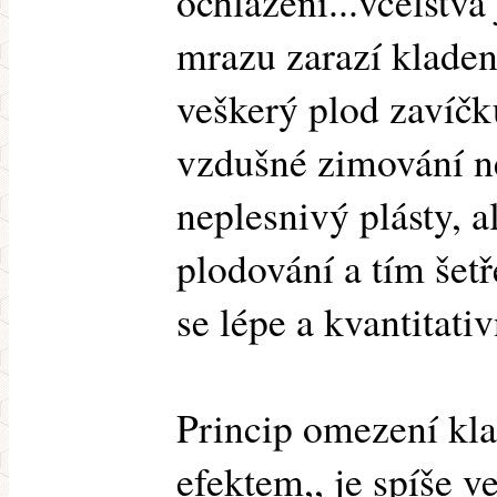
ochlazení...včelstva
mrazu zarazí kladení
veškerý plod zavíčku
vzdušné zimování ne
neplesnivý plásty, 
plodování a tím šetř
se lépe a kvantitativ
Princip omezení kl
efektem,, je spíše v