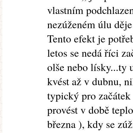
vlastním podchlazen
nezúženém úlu děje
Tento efekt je potře
letos se nedá říci z
olše nebo lísky...ty
kvést až v dubnu, ni
typický pro začátek 
provést v době teplot
března ), kdy se zúž