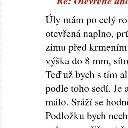
Re: Otevřené dn
Úly mám po celý ro
otevřená naplno, p
zimu před krmením 
výška do 8 mm, síto
Teď už bych s tím al
podle toho sedí. Je a
málo. Sráží se hodn
Podložku bych necha