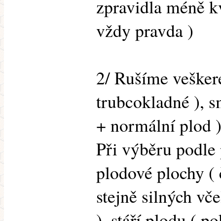
zpravidla méně kv
vždy pravda )
2/ Rušíme vešker
trubcokladné ), 
+ normální plod )
Při výběru podle 
plodové plochy (
stejně silných vče
), stáří plodu ( 