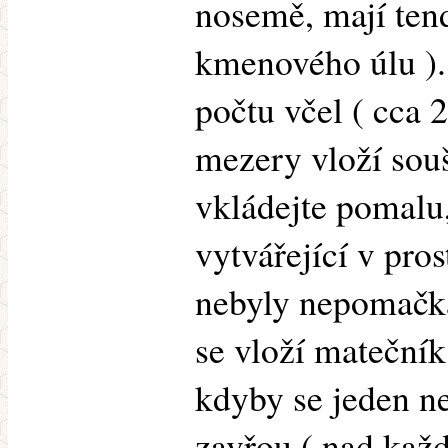
nosemě, mají tend
kmenového úlu ).
počtu včel ( cca 
mezery vloží sou
vkládejte pomalu,
vytvářející v pr
nebyly nepomačk
se vloží matečník
kdyby se jeden ne
zavřou ( nad každ