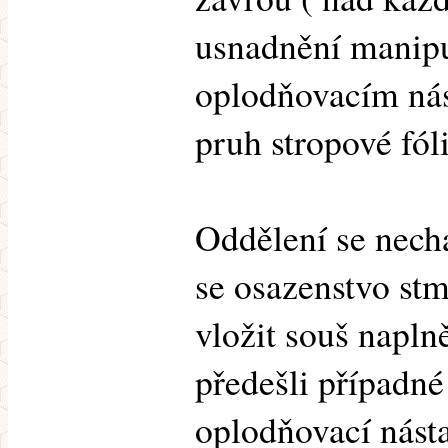
usnadnění manipu
oplodňovacím ná
pruh stropové fóli
Oddělení se necha
se osazenstvo stm
vložit souš napl
předešli případné
oplodňovací násta