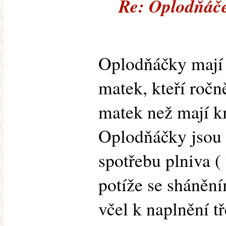
Re: Oplodňáče
Oplodňáčky mají
matek, kteří roč
matek než mají k
Oplodňáčky jsou 
spotřebu plniva (
potíže se sháněn
včel k naplnění tř