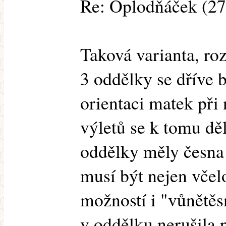
Re: Oplodňáček (27
Taková varianta, ro
3 oddělky se dříve 
orientaci matek při
výletů se k tomu děl
oddělky měly česna 
musí být nejen včel
možností i "vůnětěs
v oddělku nerušila 