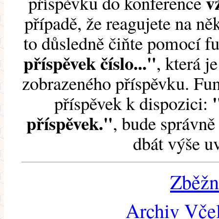
v
příspěvku do konference
případě, že reagujete na něk
to důsledně čiňte pomocí 
příspěvek číslo..."
, která j
zobrazeného příspěvku. Fun
příspěvek k dispozici:
příspěvek."
, bude správně 
dbát výše u
Zběžn
Archiv Včel