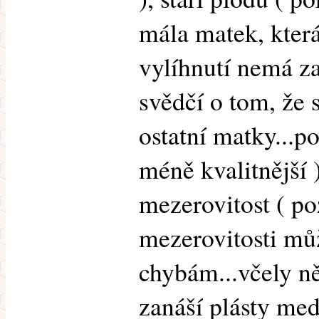
mála matek, která
vylíhnutí nemá za
svědčí o tom, že 
ostatní matky...
méně kvalitnější 
mezerovitost ( po
mezerovitosti mů
chybám...včely n
zanáší plásty me