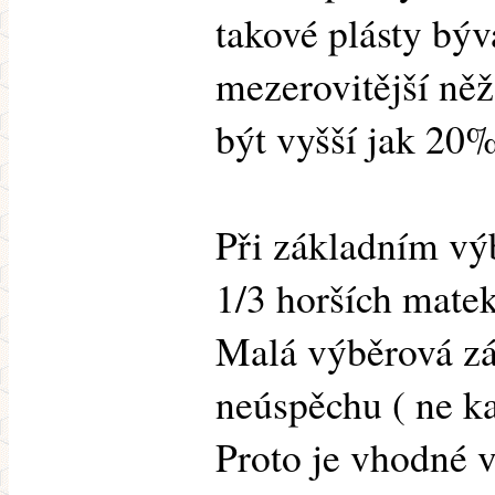
takové plásty býv
mezerovitější něž
být vyšší jak 20%
Při základním vý
1/3 horších matek
Malá výběrová zá
neúspěchu ( ne k
Proto je vhodné v