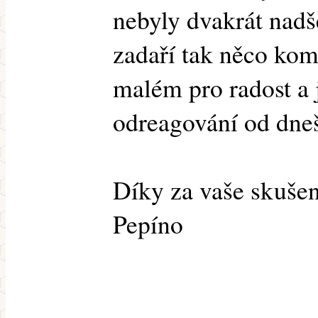
nebyly dvakrát nadš
zadaří tak něco ko
malém pro radost a 
odreagování od dneš
Díky za vaše skušen
Pepíno