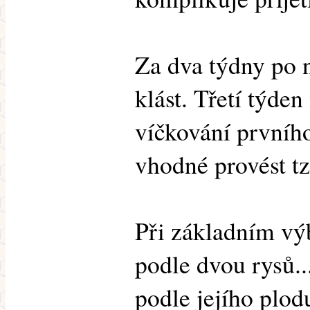
Za dva týdny po 
klást. Třetí týd
víčkování prvního
vhodné provést tz
Při základním v
podle dvou rysů..
podle jejího plod