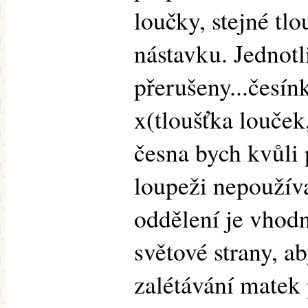
loučky, stejné tlo
nástavku. Jednotl
přerušeny...česínk
x(tloušťka louček
česna bych kvůli 
loupeži nepoužíva
oddělení je vhodn
světové strany, 
zalétávání matek 