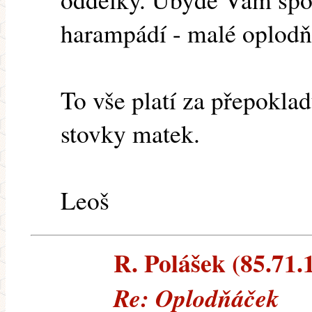
harampádí - malé oplodňá
To vše platí za přepokla
stovky matek.
Leoš
R. Polášek (85.71.1
Re: Oplodňáček