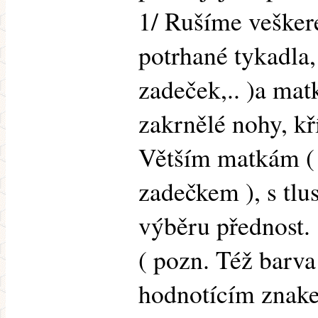
1/ Rušíme vešker
potrhané tykadla
zadeček,.. )a ma
zakrnělé nohy, kř
Větším matkám ( s
zadečkem ), s tlu
výběru přednost.
( pozn. Též barv
hodnotícím znake