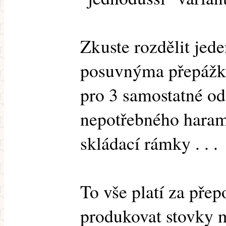
Zkuste rozdělit jed
posuvnýma přepážka
pro 3 samostatné o
nepotřebného haram
skládací rámky . . .
To vše platí za přep
produkovat stovky 