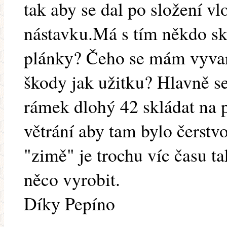
tak aby se dal po složení vl
nástavku.Má s tím někdo s
plánky? Čeho se mám vyvar
škody jak užitku? Hlavně 
rámek dlohý 42 skládat na p
větrání aby tam bylo čerstv
"zimě" je trochu víc času tak
něco vyrobit.
Díky Pepíno