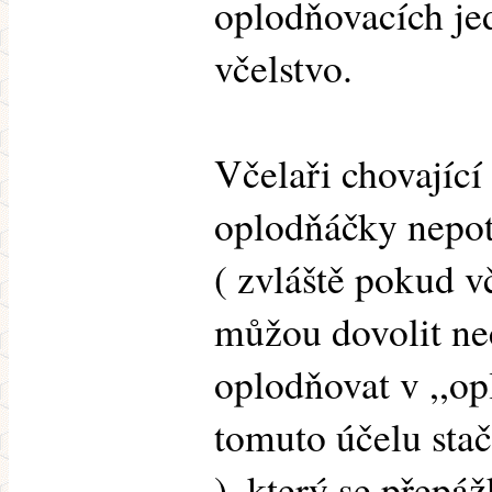
oplodňovacích je
včelstvo.
Včelaři chovající
oplodňáčky nepot
( zvláště pokud v
můžou dovolit ne
oplodňovat v ,,op
tomuto účelu stač
), který se přepá