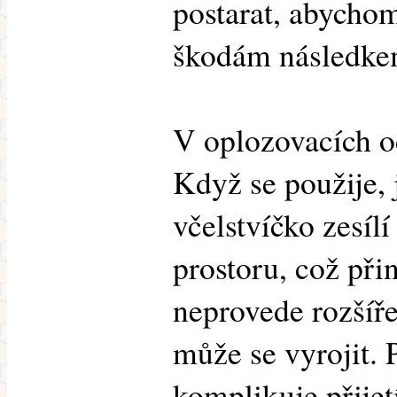
postarat, abycho
škodám následkem
V oplozovacích o
Když se použije, j
včelstvíčko zesíl
prostoru, což při
neprovede rozšíř
může se vyrojit. 
komplikuje přijet