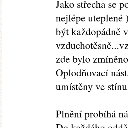
Jako střecha se po
nejlépe uteplené 
být každopádně v
vzduchotěsně...v
zde bylo zmíněn
Oplodňovací nást
umístěny ve stínu
Plnění probíhá n
Do každého odděl