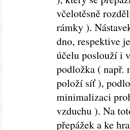
včelotěsně rozděl
rámky ). Nástavek
dno, respektive j
účelu poslouží i
podložka ( např. 
položí síť ), podl
minimalizaci proh
vzduchu ). Na to
přepážek a ke hr