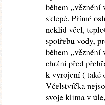
během ,,věznění v
sklepě. Přímé osl
neklid včel, tepl
spotřebu vody, pr
během ,,věznění v
chrání před přehř
k vyrojení ( také
Včelstvíčka nejs
svoje klima v úle,