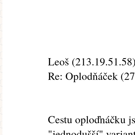
Leoš (213.19.51.58)
Re: Oplodňáček (2
Cestu oploďnáčku j
"jednodušší" varian