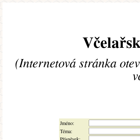
Včelařsk
(Internetová stránka ote
v
Jméno:
Téma:
Příspěvek: