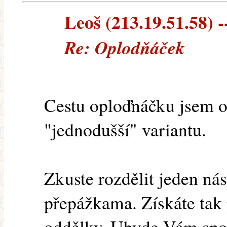
Leoš (213.19.51.58) --
Re: Oplodňáček
Cestu oploďnáčku jsem o
"jednodušší" variantu.
Zkuste rozdělit jeden n
přepážkama. Získáte tak 
oddělky. Ubyde Vám spo