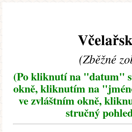
Včelařsk
(Zběžné zo
(Po kliknutí na "datum" 
okně, kliknutím na "jméno
ve zvláštním okně, klikn
stručný pohled