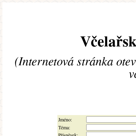
Včelařsk
(Internetová stránka ote
v
Jméno:
Téma:
Příspěvek: