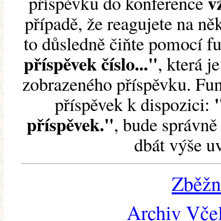
v
příspěvku do konference
případě, že reagujete na něk
to důsledně čiňte pomocí 
příspěvek číslo..."
, která j
zobrazeného příspěvku. Fun
příspěvek k dispozici:
příspěvek."
, bude správně 
dbát výše u
Zběžn
Archiv Včel