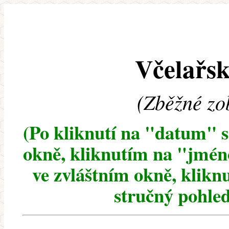
Včelařsk
(Zběžné zo
(Po kliknutí na "datum" 
okně, kliknutím na "jméno
ve zvláštním okně, klikn
stručný pohled