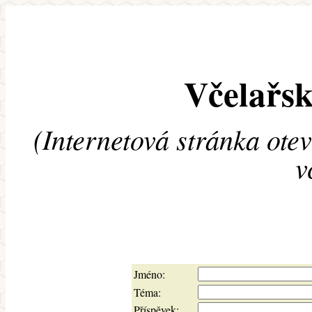
Včelařsk
(Internetová stránka ote
v
Jméno:
Téma:
Příspěvek: