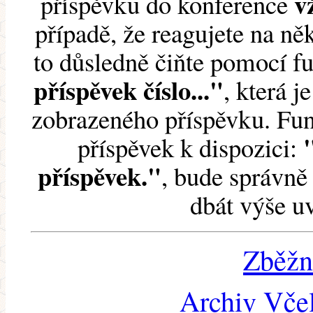
v
příspěvku do konference
případě, že reagujete na něk
to důsledně čiňte pomocí 
příspěvek číslo..."
, která j
zobrazeného příspěvku. Fun
příspěvek k dispozici:
příspěvek."
, bude správně 
dbát výše u
Zběžn
Archiv Včel