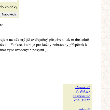
 do kolonky.
te.
ujete na některý již uveřejněný příspěvek, tak to důsledně
spěvku. Funkce, která je pro každý zobrazený příspěvek k
e dbát výše uvedených pokynů.)
Odpovědět
do diskuze
na příspěvek
číslo 35817
Zobrazit