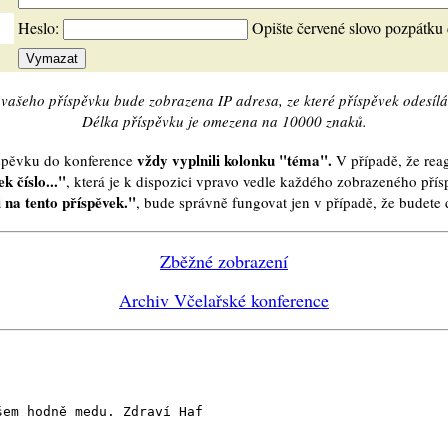
Heslo:
Opište červené slovo pozpátku
vašeho příspěvku bude zobrazena IP adresa, ze které příspěvek odesílá
Délka příspěvku je omezena na 10000 znaků.
vždy vyplnili kolonku "téma".
íspěvku do konference
V případě, že reag
k číslo..."
, která je k dispozici vpravo vedle každého zobrazeného pří
 na tento příspěvek."
, bude správně fungovat jen v případě, že budet
Zběžné zobrazení
Archiv Včelařské konference
šem hodně medu. Zdraví Haf