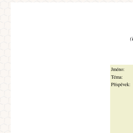
(
Jméno:
Téma:
Příspěvek: