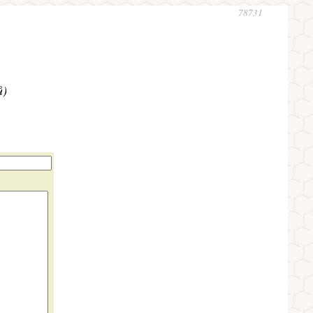
78731
ů)