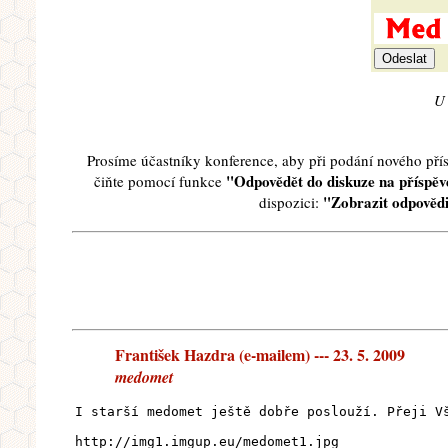
U 
Prosíme účastníky konference, aby při podání nového př
"Odpovědět do diskuze na příspěve
čiňte pomocí funkce
"Zobrazit odpovědi
dispozici:
František Hazdra (e-mailem) --- 23. 5. 2009
medomet
I starší medomet ještě dobře poslouží. Přeji V
http://img1.imgup.eu/medomet1.jpg