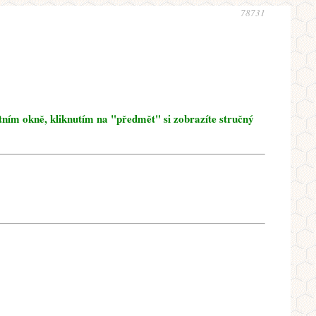
78731
tním okně, kliknutím na "předmět" si zobrazíte stručný