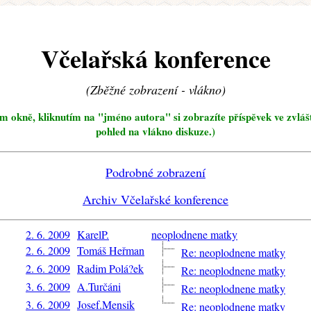
Včelařská konference
(Zběžné zobrazení - vlákno)
ím okně, kliknutím na "jméno autora" si zobrazíte příspěvek ve zvláš
pohled na vlákno diskuze.)
Podrobné zobrazení
Archiv Včelařské konference
2. 6. 2009
KarelP.
neoplodnene matky
2. 6. 2009
Tomáš Heřman
Re: neoplodnene matky
2. 6. 2009
Radim Polá?ek
Re: neoplodnene matky
3. 6. 2009
A.Turčáni
Re: neoplodnene matky
3. 6. 2009
Josef.Mensik
Re: neoplodnene matky