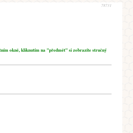
78731
tním okně, kliknutím na "předmět" si zobrazíte stručný