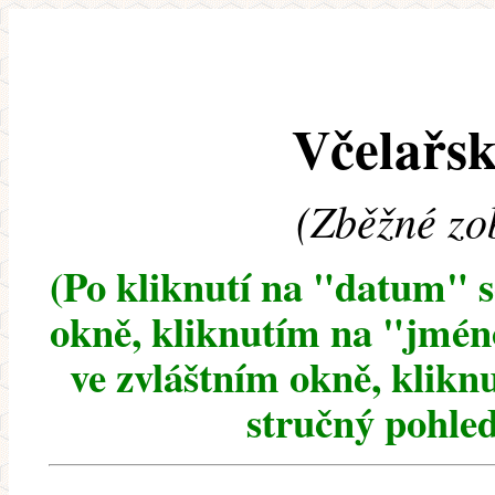
Včelařsk
(Zběžné zo
(Po kliknutí na "datum" 
okně, kliknutím na "jméno
ve zvláštním okně, klikn
stručný pohled