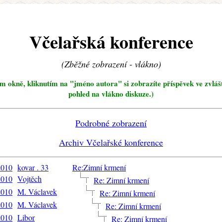
Včelařská konference
(Zběžné zobrazení - vlákno)
ím okně, kliknutím na "jméno autora" si zobrazíte příspěvek ve zvláš
pohled na vlákno diskuze.)
Podrobné zobrazení
Archiv Včelařské konference
2010
kovar . 33
Re:Zimní krmení
2010
Vojtěch
Re: Zimní krmení
2010
M. Václavek
Re: Zimní krmení
2010
M. Václavek
Re: Zimní krmení
2010
Libor
Re: Zimní krmení