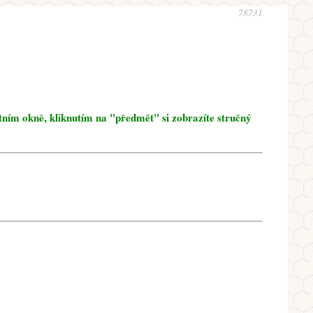
78731
tním okně, kliknutím na "předmět" si zobrazíte stručný