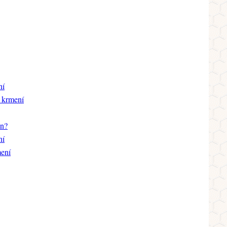
ní
 krmení
en?
ní
ení