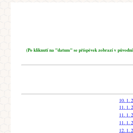
(Po kliknutí na "datum" se příspěvek zobrazí v původn
10. 1. 
11. 1. 
11. 1. 
11. 1. 
12. 1. 