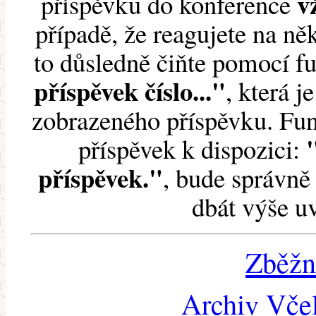
v
příspěvku do konference
případě, že reagujete na něk
to důsledně čiňte pomocí 
příspěvek číslo..."
, která j
zobrazeného příspěvku. Fun
příspěvek k dispozici:
příspěvek."
, bude správně 
dbát výše u
Zběžn
Archiv Včel