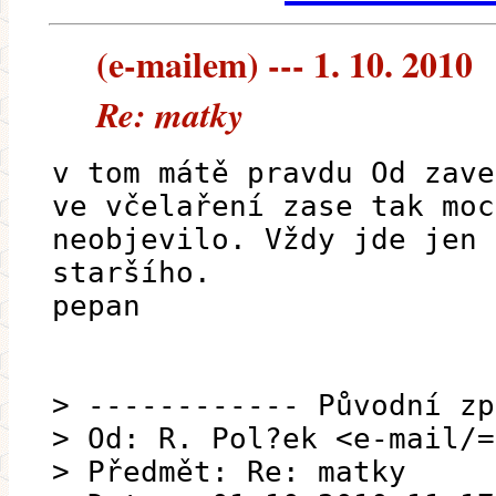
(e-mailem) --- 1. 10. 2010
Re: matky
v tom mátě pravdu Od zave
ve včelaření zase tak moc
neobjevilo. Vždy jde jen 
staršího.
pepan
> ------------ Původní zp
> Od: R. Pol?ek <e-mail/=
> Předmět: Re: matky