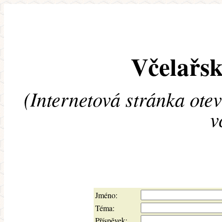
Včelařsk
(Internetová stránka ote
v
Jméno:
Téma:
Příspěvek: