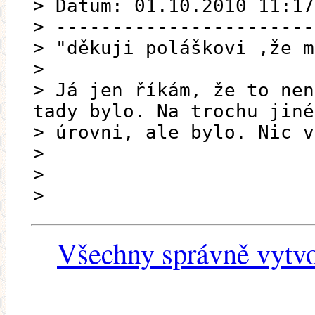
> Datum: 01.10.2010 11:17
> -----------------------
> "děkuji poláškovi ,že m
>
> Já jen říkám, že to nen
tady bylo. Na trochu jiné
> úrovni, ale bylo. Nic v
>
>
>
Všechny správně vytvo