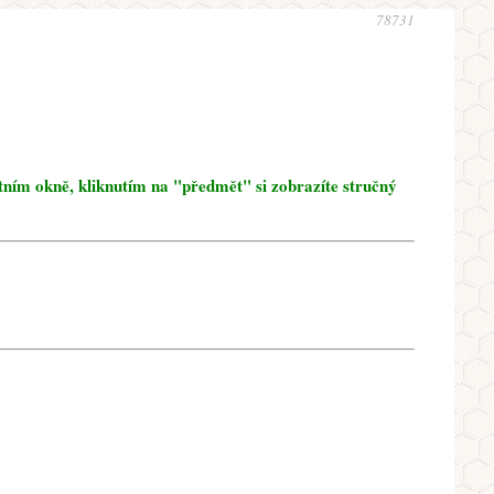
78731
tním okně, kliknutím na "předmět" si zobrazíte stručný