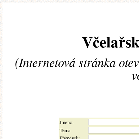
Včelařsk
(Internetová stránka ote
v
Jméno:
Téma:
Příspěvek: