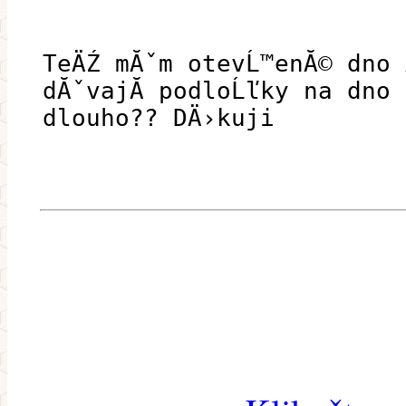
TeÄŹ mĂˇm otevĹ™enĂ© dno 
dĂˇvajĂ­ podloĹľky na dno
dlouho?? DÄ›kuji