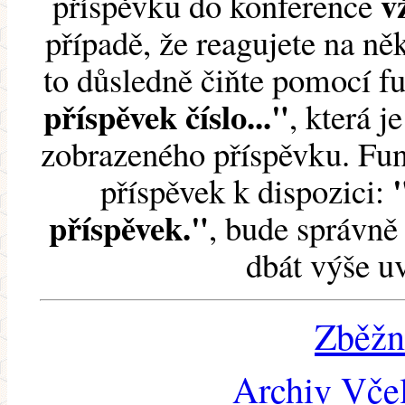
v
příspěvku do konference
případě, že reagujete na něk
to důsledně čiňte pomocí 
příspěvek číslo..."
, která j
zobrazeného příspěvku. Fun
příspěvek k dispozici:
příspěvek."
, bude správně 
dbát výše u
Zběžn
Archiv Včel