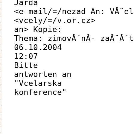
Jarda
<e-mail/=/nezad An: VĂ¨el
<vcely/=/v.or.cz>
an> Kopie:
Thema: zimovĂˇnĂ­- zaĂ¨Ăˇt
06.10.2004
12:07
Bitte
antworten an
"Vcelarska
konference"