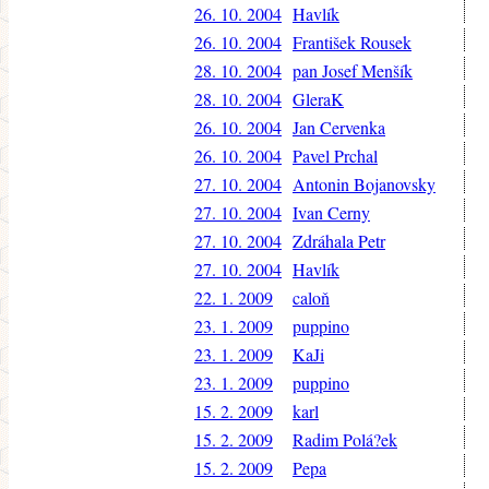
26. 10. 2004
Havlík
26. 10. 2004
František Rousek
28. 10. 2004
pan Josef Menšík
28. 10. 2004
GleraK
26. 10. 2004
Jan Cervenka
26. 10. 2004
Pavel Prchal
27. 10. 2004
Antonin Bojanovsky
27. 10. 2004
Ivan Cerny
27. 10. 2004
Zdráhala Petr
27. 10. 2004
Havlík
22. 1. 2009
caloň
23. 1. 2009
puppino
23. 1. 2009
KaJi
23. 1. 2009
puppino
15. 2. 2009
karl
15. 2. 2009
Radim Polá?ek
15. 2. 2009
Pepa