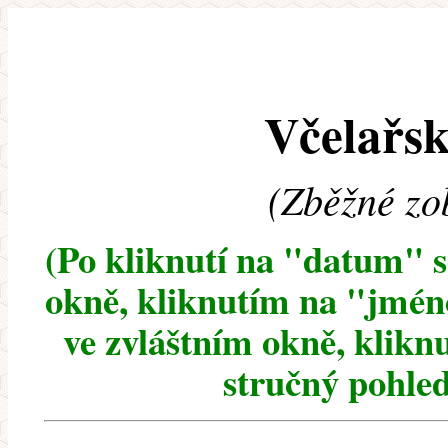
Včelařsk
(Zběžné zo
(Po kliknutí na "datum" 
okně, kliknutím na "jméno
ve zvláštním okně, klikn
stručný pohled