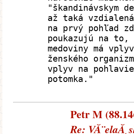
"škandinávskym de
až taká vzdialená
na prvý pohľad zd
poukazujú na to, 
medoviny má vplyv
ženského organizm
vplyv na pohlavie
potomka."
Petr M (88.146
Re: VĂ¨elaĂ¸s