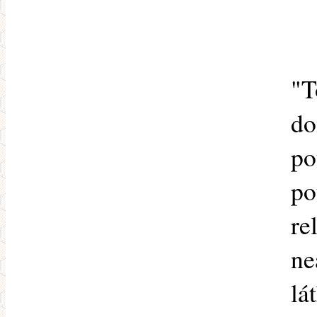
"T
do
po
po
re
ne
lá