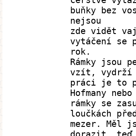
čerstvě vyta
buňky bez vo
nejsou
zde vidět va
vytáčení se 
rok.
Rámky jsou p
vzít, vydrží
práci je to 
Hofmany nebo
rámky se zas
loučkách pře
mezer. Měl j
dorazit, teď