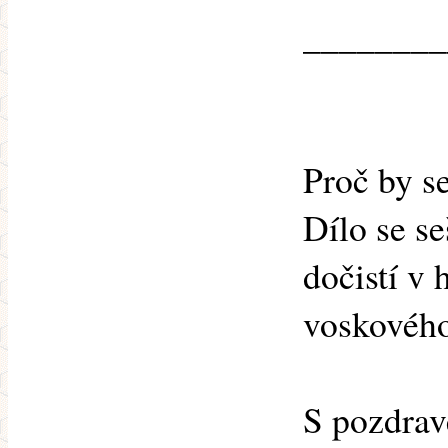
________
Proč by s
Dílo se s
dočistí v
voskového
S pozdra