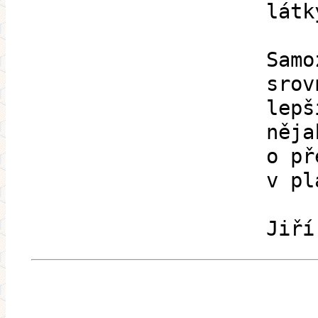
látk
Samo
srov
lepš
něja
o př
v pl
Jiří