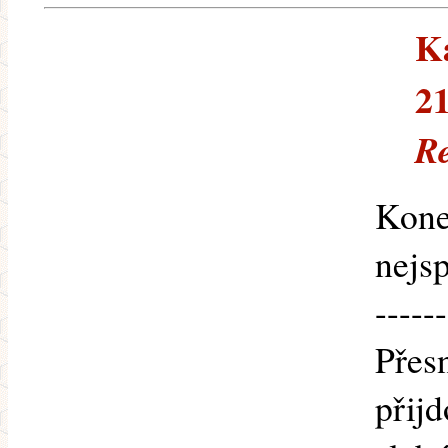
Ka
21
Re
Kone
nejsp
------
Přesn
přijd