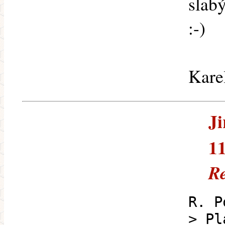
slabý
:-)
Kare
Ji
11
Re
R. P
> Pl