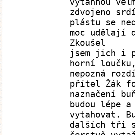
vytáhnou vel
zdvojeno srd
plástu se ne
moc udělají 
Zkoušel
jsem jich i 
horní loučku
nepozná rozd
přítel Žák f
naznačení bu
budou lépe a
vytahovat. B
dalších tři 