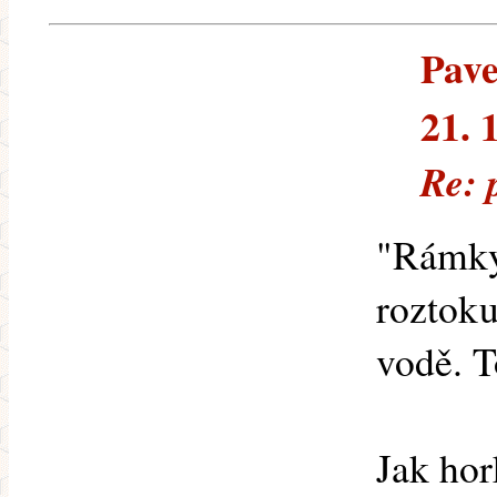
Pave
21. 
Re: 
"Rámky 
roztoku
vodě. T
Jak hor