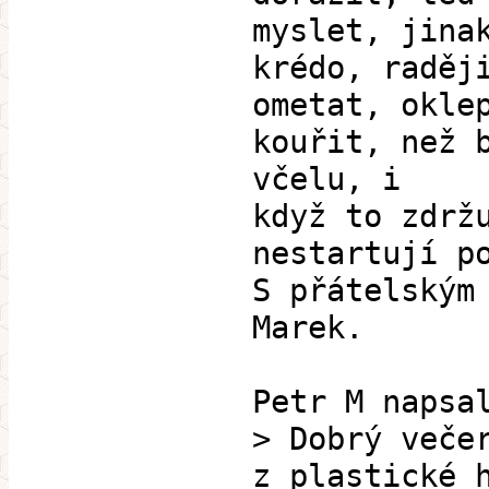
myslet, jina
krédo, raděj
ometat, okle
kouřit, než 
včelu, i
když to zdrž
nestartují p
S přátelským
Marek.
Petr M napsa
> Dobrý veče
z plastické 