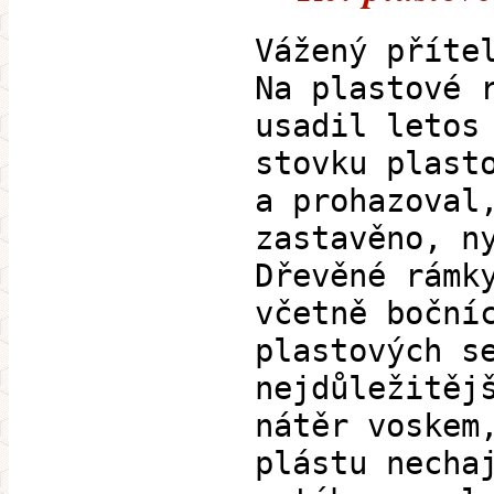
Vážený příte
Na plastové 
usadil letos
stovku plast
a prohazoval
zastavěno, n
Dřevěné rámk
včetně boční
plastových s
nejdůležitěj
nátěr voskem
plástu necha