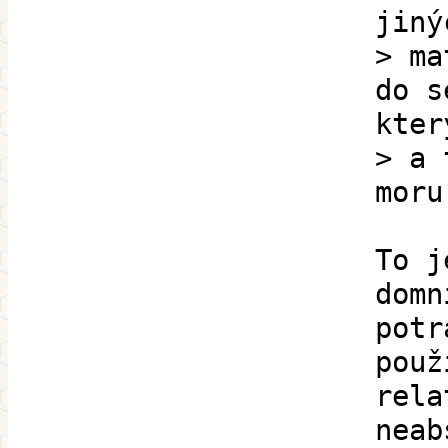
jiný
> ma
do s
kter
> a 
moru
To j
domn
potr
použ
rela
neab