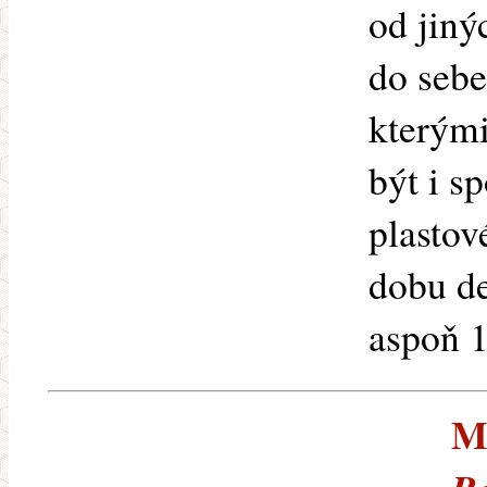
od jiný
do sebe
kterými
být i s
plastov
dobu de
aspoň 1
M.