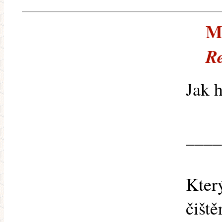
M.
Re
Jak 
____
Kter
čiště