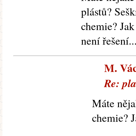
plástů? Sešk
chemie? Jak 
není řešení...
M. Vác
Re: pl
Máte nějak
chemie? Ja