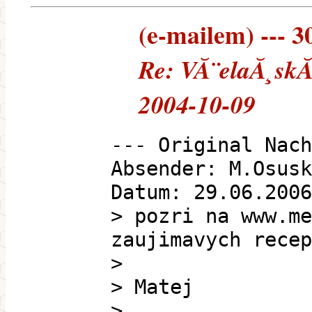
(e-mailem) --- 3
Re: VĂ¨elaĂ¸skĂ
2004-10-09
--- Original Nach
Absender: M.Osusk
Datum: 29.06.2006
> pozri na www.me
zaujimavych recep
>
> Matej
>