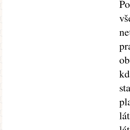
Po
vš
ne
pr
ob
kd
st
pl
lá
lá