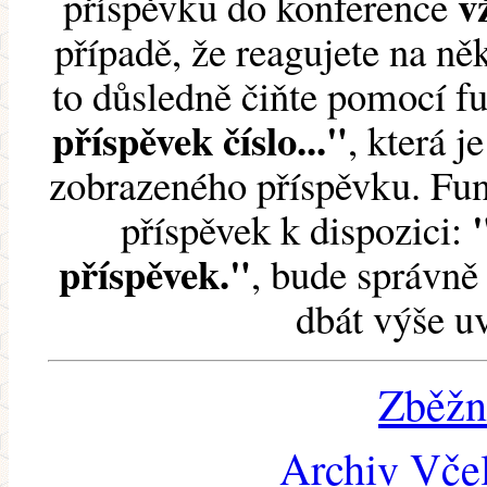
v
příspěvku do konference
případě, že reagujete na něk
to důsledně čiňte pomocí 
příspěvek číslo..."
, která j
zobrazeného příspěvku. Fun
příspěvek k dispozici:
příspěvek."
, bude správně 
dbát výše u
Zběžn
Archiv Včel