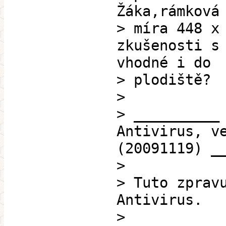
Žáka,rámková
> míra 448 x
zkušenosti s
vhodné i do
> plodiště?
>
> __________
Antivirus, v
(20091119) _
>
> Tuto zprav
Antivirus.
>