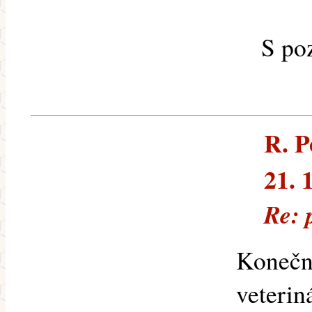
S po
R. P
21. 
Re: 
Konečné
veterin