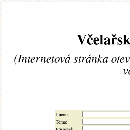
Včelařsk
(Internetová stránka ote
v
Jméno:
Téma:
Příspěvek: