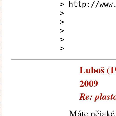
> http://www
>
>
>
>
>
Luboš (19
2009
Re: plast
Máte nějaké 