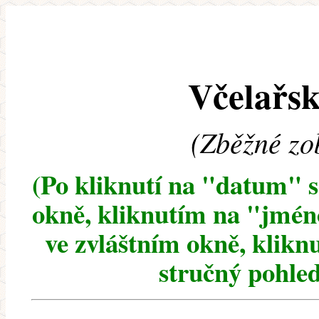
Včelařsk
(Zběžné zo
(Po kliknutí na "datum" 
okně, kliknutím na "jméno
ve zvláštním okně, klikn
stručný pohled