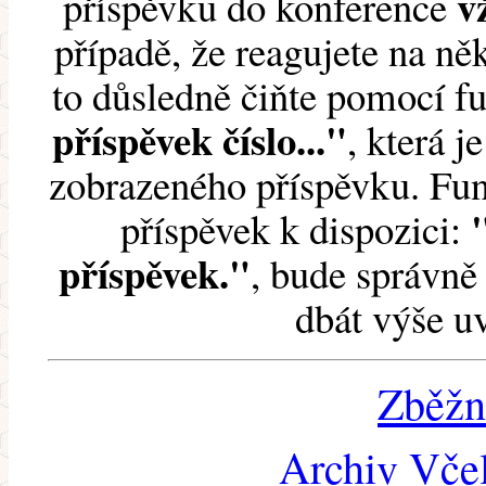
v
příspěvku do konference
případě, že reagujete na něk
to důsledně čiňte pomocí 
příspěvek číslo..."
, která j
zobrazeného příspěvku. Fun
příspěvek k dispozici:
příspěvek."
, bude správně 
dbát výše u
Zběžn
Archiv Včel