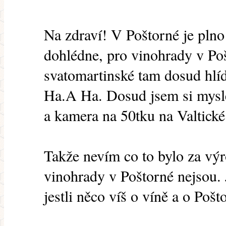
Na zdraví! V Poštorné je pln
dohlédne, pro vinohrady v Poš
svatomartinské tam dosud hlí
Ha.A Ha. Dosud jsem si mysle
a kamera na 50tku na Valtické
Takže nevím co to bylo za výr
vinohrady v Poštorné nejsou.
jestli něco víš o víně a o Pošt