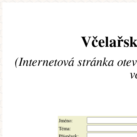
Včelařsk
(Internetová stránka ote
v
Jméno:
Téma:
Příspěvek: