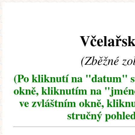
Včelařsk
(Zběžné zo
(Po kliknutí na "datum" 
okně, kliknutím na "jméno
ve zvláštním okně, klikn
stručný pohled