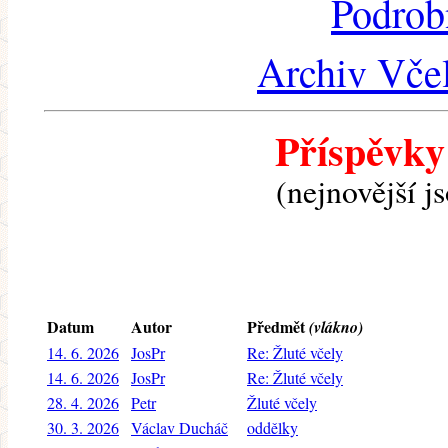
Podrob
Archiv Včel
Příspěvky
(nejnovější j
Datum
Autor
Předmět
(vlákno)
14. 6. 2026
JosPr
Re: Žluté včely
14. 6. 2026
JosPr
Re: Žluté včely
28. 4. 2026
Petr
Žluté včely
30. 3. 2026
Václav Ducháč
oddělky