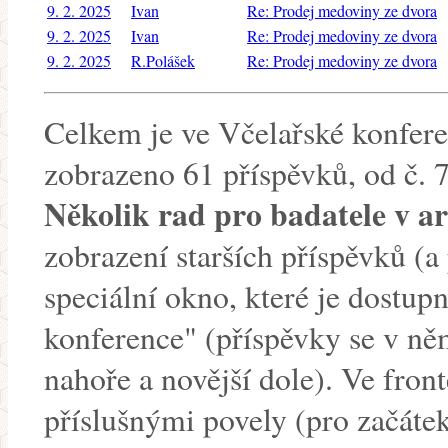
9. 2. 2025
Ivan
Re: Prodej medoviny ze dvora
9. 2. 2025
Ivan
Re: Prodej medoviny ze dvora
9. 2. 2025
R.Polášek
Re: Prodej medoviny ze dvora
Celkem je ve Včelařské konfere
zobrazeno 61 příspěvků, od č. 
Několik rad pro badatele v a
zobrazení starších příspěvků (a 
speciální okno, které je dostu
konference" (příspěvky se v něm
nahoře a novější dole). Ve fron
příslušnými povely (pro začátek