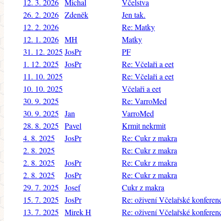
12. 3. 2026
Michal
Včelstva
26. 2. 2026
Zdeněk
Jen tak.
12. 2. 2026
Re: Matky
12. 1. 2026
MH
Matky
31. 12. 2025
JosPr
PF
1. 12. 2025
JosPr
Re: Včelaři a eet
11. 10. 2025
Re: Včelaři a eet
10. 10. 2025
Včelaři a eet
30. 9. 2025
Re: VarroMed
30. 9. 2025
Jan
VarroMed
28. 8. 2025
Pavel
Krmit nekrmit
4. 8. 2025
JosPr
Re: Cukr z makra
2. 8. 2025
Re: Cukr z makra
2. 8. 2025
JosPr
Re: Cukr z makra
2. 8. 2025
JosPr
Re: Cukr z makra
29. 7. 2025
Josef
Cukr z makra
15. 7. 2025
JosPr
Re: oživení Včelařské konferen
13. 7. 2025
Mirek H
Re: oživení Včelařské konferen