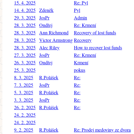
15. 4. 2025
Re: Pyl
14. 4. 2025
Zdeněk
Pyl
29. 3. 2025
JosPr
Admin
28. 3. 2025
Ondřej
Re: Krmení
28. 3. 2025
Ann Richmond
Recovery of lost funds
28. 3. 2025
Victor Armstrong
Recovery
28. 3. 2025
Alec Riley
How to recover lost funds
27. 3. 2025
JosPr
Re: Krmení
26. 3. 2025
Ondřej
Krmení
25. 3. 2025
pokus
8. 3. 2025
R.Polášek
Re:
7. 3. 2025
JosPr
Re:
5. 3. 2025
R.Polášek
Re:
3. 3. 2025
JosPr
Re:
26. 2. 2025
R.Polášek
Re:
24. 2. 2025
24. 2. 2025
9. 2. 2025
R.Polášek
Re: Prodej medoviny ze dvora