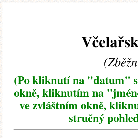
Včelařsk
(Zběžn
(Po kliknutí na "datum" 
okně, kliknutím na "jméno
ve zvláštním okně, klikn
stručný pohled